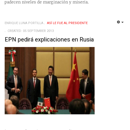
padecen niveles de marginación y miseria.
ENRIQUE LUNA PORTILLA
ASÍ­ LE FUE AL PRESIDENTE
EMP
CREATED: 05 SEPTEMBER 2013
EPN pedirá explicaciones en Rusia