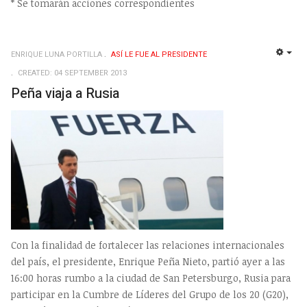
* Se tomarán acciones correspondientes
ENRIQUE LUNA PORTILLA
ASÍ­ LE FUE AL PRESIDENTE
EMP
CREATED: 04 SEPTEMBER 2013
Peña viaja a Rusia
Con la finalidad de fortalecer las relaciones internacionales
del país, el presidente, Enrique Peña Nieto, partió ayer a las
16:00 horas rumbo a la ciudad de San Petersburgo, Rusia para
participar en la Cumbre de Líderes del Grupo de los 20 (G20),