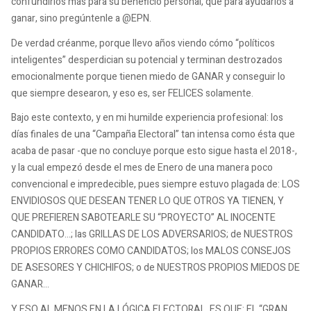
confundirlos más para su beneficio personal, que para ayudarlos a
ganar, sino pregúntenle a @EPN.
De verdad créanme, porque llevo años viendo cómo “políticos
inteligentes” desperdician su potencial y terminan destrozados
emocionalmente porque tienen miedo de GANAR y conseguir lo
que siempre desearon, y eso es, ser FELICES solamente.
Bajo este contexto, y en mi humilde experiencia profesional: los
días finales de una “Campaña Electoral” tan intensa como ésta que
acaba de pasar -que no concluye porque esto sigue hasta el 2018-,
y la cual empezó desde el mes de Enero de una manera poco
convencional e impredecible, pues siempre estuvo plagada de: LOS
ENVIDIOSOS QUE DESEAN TENER LO QUE OTROS YA TIENEN, Y
QUE PREFIEREN SABOTEARLE SU “PROYECTO” AL INOCENTE
CANDIDATO…; las GRILLAS DE LOS ADVERSARIOS; de NUESTROS
PROPIOS ERRORES COMO CANDIDATOS; los MALOS CONSEJOS
DE ASESORES Y CHICHIFOS; o de NUESTROS PROPIOS MIEDOS DE
GANAR…
Y ESO AL MENOS EN LA LÓGICA ELECTORAL, ES QUE: EL “GRAN