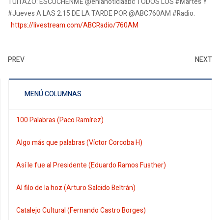
TUITAZO: ESCÚCHENME @enlanoticiaabc TODOS LOS #Martes Y
#Jueves A LAS 2:15 DE LA TARDE POR @ABC760AM #Radio.
https://livestream.com/ABCRadio/760AM
PREV
NEXT
MENÚ COLUMNAS
100 Palabras (Paco Ramírez)
Algo más que palabras (Víctor Corcoba H)
Así le fue al Presidente (Eduardo Ramos Fusther)
Al filo de la hoz (Arturo Salcido Beltrán)
Catalejo Cultural (Fernando Castro Borges)