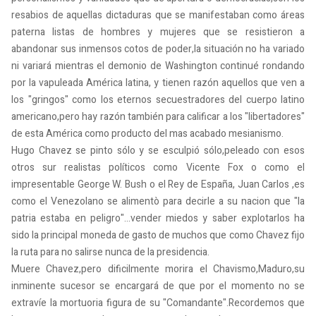
resabios de aquellas dictaduras que se manifestaban como áreas
paterna listas de hombres y mujeres que se resistieron a
abandonar sus inmensos cotos de poder,la situación no ha variado
ni variará mientras el demonio de Washington continué rondando
por la vapuleada América latina, y tienen razón aquellos que ven a
los "gringos" como los eternos secuestradores del cuerpo latino
americano,pero hay razón también para calificar a los "libertadores"
de esta América como producto del mas acabado mesianismo.
Hugo Chavez se pinto sólo y se esculpió sólo,peleado con esos
otros sur realistas políticos como Vicente Fox o como el
impresentable George W. Bush o el Rey de España, Juan Carlos ,es
como el Venezolano se alimentò para decirle a su nacion que "la
patria estaba en peligro"...vender miedos y saber explotarlos ha
sido la principal moneda de gasto de muchos que como Chavez fijo
la ruta para no salirse nunca de la presidencia.
Muere Chavez,pero dificilmente morira el Chavismo,Maduro,su
inminente sucesor se encargará de que por el momento no se
extravíe la mortuoria figura de su "Comandante".Recordemos que