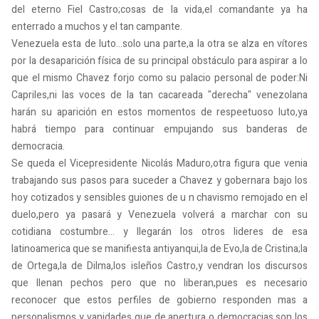
del eterno Fiel Castro;cosas de la vida,el comandante ya ha
enterrado a muchos y el tan campante.
Venezuela esta de luto...solo una parte,a la otra se alza en vítores
por la desaparición física de su principal obstáculo para aspirar a lo
que el mismo Chavez forjo como su palacio personal de poder:Ni
Capriles,ni las voces de la tan cacareada "derecha" venezolana
harán su aparición en estos momentos de respeetuoso luto,ya
habrá tiempo para continuar empujando sus banderas de
democracia.
Se queda el Vicepresidente Nicolás Maduro,otra figura que venia
trabajando sus pasos para suceder a Chavez y gobernara bajo los
hoy cotizados y sensibles guiones de u n chavismo remojado en el
duelo,pero ya pasará y Venezuela volverá a marchar con su
cotidiana costumbre... y llegarán los otros lideres de esa
latinoamerica que se manifiesta antiyanqui,la de Evo,la de Cristina;la
de Ortega,la de Dilma,los isleños Castro,y vendran los discursos
que llenan pechos pero que no liberan,pues es necesario
reconocer que estos perfiles de gobierno responden mas a
personalismos y vanidades que de apertura o democracias,son los