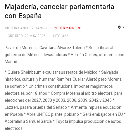
Majadería, cancelar parlamentaria
con España
VÍCTOR SÁNCHEZ BAÑOS
PODER Y DINERO
EMP
CREATED: 29 MAY 2026
HITS: 322
Pavor de Morena a Cayetana Álvarez Toledo * Sus críticas al
gobierno de México, devastadoras * Hernán Cortés, otro tema con
Madrid
* Quiere Sheinbaum expulsar sus restos de México * Salvajada
histórica, cultural y humana* Ramírez Cuéllar Alertó pero Morena
se sometió * Un crimen constitucional imponer magistrados
electorales por 18 años * Compra Morena al árbitro electoral para
elecciones del 2027, 2030 y 2033, 2036, 2039, 2042 y 2045 *
Lazzeri, pasará prueba del Senado * Armenta impulsa educación
en Puebla * Abre UNITEC plantel poblano * Será embajador en EU *
Acorralan a Samuel García * Toyota impulsa producción de autos
eléctricos