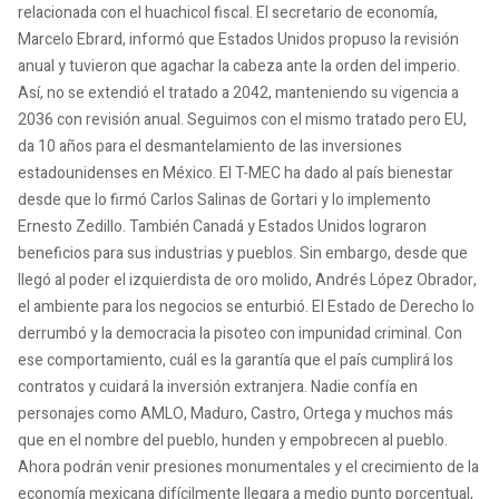
relacionada con el huachicol fiscal. El secretario de economía,
Marcelo Ebrard, informó que Estados Unidos propuso la revisión
anual y tuvieron que agachar la cabeza ante la orden del imperio.
Así, no se extendió el tratado a 2042, manteniendo su vigencia a
2036 con revisión anual. Seguimos con el mismo tratado pero EU,
da 10 años para el desmantelamiento de las inversiones
estadounidenses en México. El T-MEC ha dado al país bienestar
desde que lo firmó Carlos Salinas de Gortari y lo implemento
Ernesto Zedillo. También Canadá y Estados Unidos lograron
beneficios para sus industrias y pueblos. Sin embargo, desde que
llegó al poder el izquierdista de oro molido, Andrés López Obrador,
el ambiente para los negocios se enturbió. El Estado de Derecho lo
derrumbó y la democracia la pisoteo con impunidad criminal. Con
ese comportamiento, cuál es la garantía que el país cumplirá los
contratos y cuidará la inversión extranjera. Nadie confía en
personajes como AMLO, Maduro, Castro, Ortega y muchos más
que en el nombre del pueblo, hunden y empobrecen al pueblo.
Ahora podrán venir presiones monumentales y el crecimiento de la
economía mexicana difícilmente llegara a medio punto porcentual,