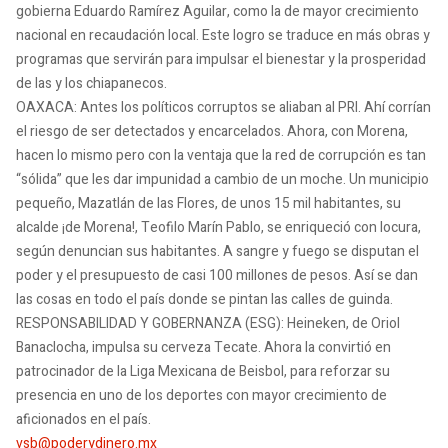
gobierna Eduardo Ramírez Aguilar, como la de mayor crecimiento
nacional en recaudación local. Este logro se traduce en más obras y
programas que servirán para impulsar el bienestar y la prosperidad
de las y los chiapanecos.
OAXACA: Antes los políticos corruptos se aliaban al PRI. Ahí corrían
el riesgo de ser detectados y encarcelados. Ahora, con Morena,
hacen lo mismo pero con la ventaja que la red de corrupción es tan
“sólida” que les dar impunidad a cambio de un moche. Un municipio
pequeño, Mazatlán de las Flores, de unos 15 mil habitantes, su
alcalde ¡de Morena!, Teofilo Marín Pablo, se enriqueció con locura,
según denuncian sus habitantes. A sangre y fuego se disputan el
poder y el presupuesto de casi 100 millones de pesos. Así se dan
las cosas en todo el país donde se pintan las calles de guinda.
RESPONSABILIDAD Y GOBERNANZA (ESG): Heineken, de Oriol
Banaclocha, impulsa su cerveza Tecate. Ahora la convirtió en
patrocinador de la Liga Mexicana de Beisbol, para reforzar su
presencia en uno de los deportes con mayor crecimiento de
aficionados en el país.
vsb@poderydinero.mx