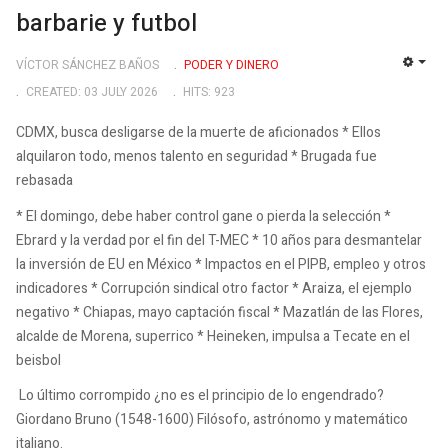
barbarie y futbol
VÍCTOR SÁNCHEZ BAÑOS
PODER Y DINERO
EMP
CREATED: 03 JULY 2026
HITS: 923
CDMX, busca desligarse de la muerte de aficionados * Ellos
alquilaron todo, menos talento en seguridad * Brugada fue
rebasada
* El domingo, debe haber control gane o pierda la selección *
Ebrard y la verdad por el fin del T-MEC * 10 años para desmantelar
la inversión de EU en México * Impactos en el PIPB, empleo y otros
indicadores * Corrupción sindical otro factor * Araiza, el ejemplo
negativo * Chiapas, mayo captación fiscal * Mazatlán de las Flores,
alcalde de Morena, superrico * Heineken, impulsa a Tecate en el
beisbol
Lo último corrompido ¿no es el principio de lo engendrado?
Giordano Bruno (1548-1600) Filósofo, astrónomo y matemático
italiano.