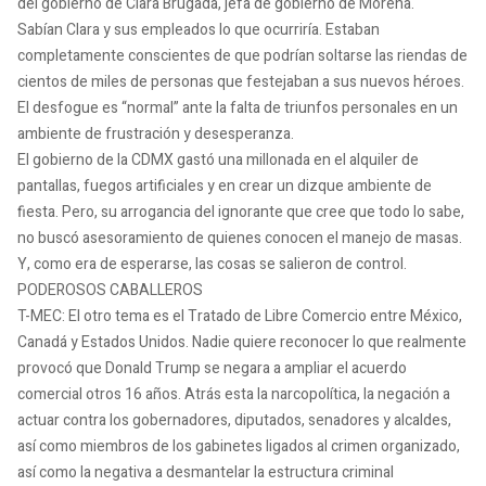
del gobierno de Clara Brugada, jefa de gobierno de Morena.
Sabían Clara y sus empleados lo que ocurriría. Estaban
completamente conscientes de que podrían soltarse las riendas de
cientos de miles de personas que festejaban a sus nuevos héroes.
El desfogue es “normal” ante la falta de triunfos personales en un
ambiente de frustración y desesperanza.
El gobierno de la CDMX gastó una millonada en el alquiler de
pantallas, fuegos artificiales y en crear un dizque ambiente de
fiesta. Pero, su arrogancia del ignorante que cree que todo lo sabe,
no buscó asesoramiento de quienes conocen el manejo de masas.
Y, como era de esperarse, las cosas se salieron de control.
PODEROSOS CABALLEROS
T-MEC: El otro tema es el Tratado de Libre Comercio entre México,
Canadá y Estados Unidos. Nadie quiere reconocer lo que realmente
provocó que Donald Trump se negara a ampliar el acuerdo
comercial otros 16 años. Atrás esta la narcopolítica, la negación a
actuar contra los gobernadores, diputados, senadores y alcaldes,
así como miembros de los gabinetes ligados al crimen organizado,
así como la negativa a desmantelar la estructura criminal