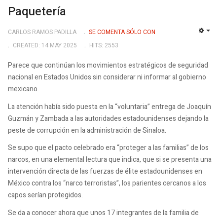
Paquetería
CARLOS RAMOS PADILLA
SE COMENTA SÓLO CON
EMP
CREATED: 14 MAY 2025
HITS: 2553
Parece que continúan los movimientos estratégicos de seguridad
nacional en Estados Unidos sin considerar ni informar al gobierno
mexicano.
La atención había sido puesta en la “voluntaria” entrega de Joaquín
Guzmán y Zambada a las autoridades estadounidenses dejando la
peste de corrupción en la administración de Sinaloa.
Se supo que el pacto celebrado era “proteger a las familias” de los
narcos, en una elemental lectura que indica, que si se presenta una
intervención directa de las fuerzas de élite estadounidenses en
México contra los “narco terroristas”, los parientes cercanos a los
capos serían protegidos.
Se da a conocer ahora que unos 17 integrantes de la familia de