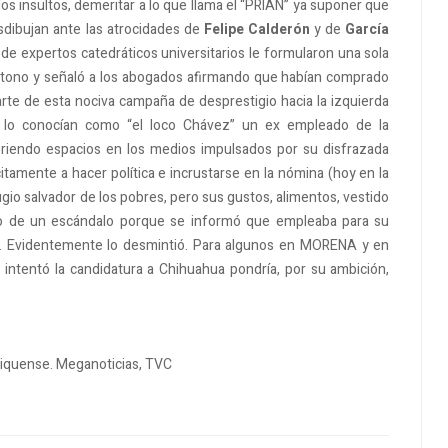
a los insultos, demeritar a lo que llama el “PRIAN” ya suponer que
desdibujan ante las atrocidades de
Felipe Calderón
y de
García
de expertos catedráticos universitarios le formularon una sola
l tono y señaló a los abogados afirmando que habían comprado
arte de esta nociva campaña de desprestigio hacia la izquierda
e lo conocían como “el loco Chávez” un ex empleado de la
iendo espacios en los medios impulsados ​​por su disfrazada
citamente a hacer política e incrustarse en la nómina (hoy en la
efugio salvador de los pobres, pero sus gustos, alimentos, vestido
ntro de un escándalo porque se informó que empleaba para su
án. Evidentemente lo desmintió. Para algunos en MORENA y en
intentó la candidatura a Chihuahua pondría, por su ambición,
xiquense. Meganoticias, TVC