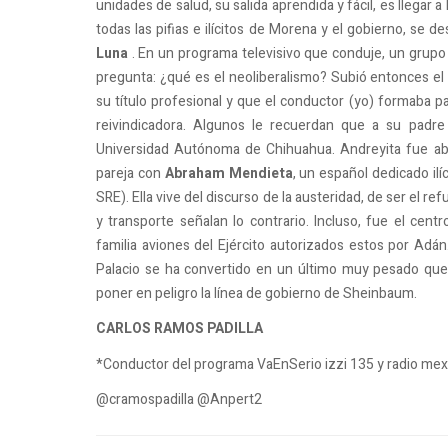
unidades de salud, su salida aprendida y fácil, es llegar 
todas las pifias e ilícitos de Morena y el gobierno, se 
Luna
. En un programa televisivo que conduje, un grupo 
pregunta: ¿qué es el neoliberalismo? Subió entonces e
su título profesional y que el conductor (yo) formaba p
reivindicadora. Algunos le recuerdan que a su padr
Universidad Autónoma de Chihuahua. Andreyita fue abr
pareja con
Abraham Mendieta
, un español dedicado ilí
SRE). Ella vive del discurso de la austeridad, de ser el r
y transporte señalan lo contrario. Incluso, fue el ce
familia aviones del Ejército autorizados estos por Ad
Palacio se ha convertido en un último muy pesado que 
poner en peligro la línea de gobierno de Sheinbaum.
CARLOS RAMOS PADILLA
*Conductor del programa VaEnSerio izzi 135 y radio me
@cramospadilla @Anpert2