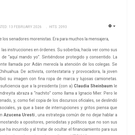
TED: 13 FEBRUARY 2026
HITS: 2093
EMPTY
de los senadores morenistas. Era para muchos la mensajera,
las instrucciones en órdenes. Su soberbia, hacía ver como sus
o de “aquí mando yo”. Sintiéndose protegido y consentido. La
ente llamada por Adán merecía la atención de los colegas. Se
ihuahua. De activista, contestataria y provocadora, la joven
bió su imagen con fina ropa de marca y lujosas camionetas.
u suficiencia que a la presidenta (con a)
Claudia Sheinbaum
le
dreyita abraza a “nachito” como llama a Ignacio Mier. Pero le
enado, y, como fiel copia de los discursos oficiales, se deslindó
ociales, ya que a base de interrupciones y gritos piensa que
on
Azucena Uresti
, una estrategia común de no dejar hablar a
ostando a opositores, periodistas y políticos que no son sus
que ha incurrido y al tratar de ocultar el financiamiento para sus