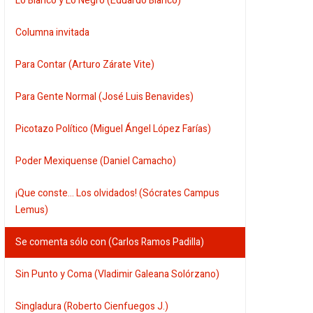
Lo Blanco y Lo Negro (Eduardo Blanco)
Columna invitada
Para Contar (Arturo Zárate Vite)
Para Gente Normal (José Luis Benavides)
Picotazo Político (Miguel Ángel López Farías)
Poder Mexiquense (Daniel Camacho)
¡Que conste... Los olvidados! (Sócrates Campus
Lemus)
Se comenta sólo con (Carlos Ramos Padilla)
Sin Punto y Coma (Vladimir Galeana Solórzano)
Singladura (Roberto Cienfuegos J.)