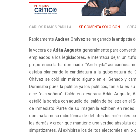
CARLOS RAMOS PADILLA
SE COMENTA SÓLO CON
CREA
Rápidamente
Andrea Chávez
se ha ganado la antipatía 
la vocera de
Adán Augusto
generalmente para convertir 
empleados a los legisladores, e intentaba dejar un tuf
prepotencia la ha dominado. “Andreyita” así cariñosam
estaba planeando la candidatura a la gubernatura de Ch
Chávez se coló sin mérito alguno en el Senado y cam
Dominaba pues la política ya los políticos, tan alta es s
dice “esa señora”. Caído en desgracia Adán Augusto, An
estalló la bomba con aquello del salón de belleza en el S
de inmediato. Parte de su imagen la exhiben en redes s
domina la mesa radiofónica de debates los miércoles c
los demás y creer que mantiene una verdad absoluta den
simpatizantes. Al exhibirse los delitos electorales en lo 