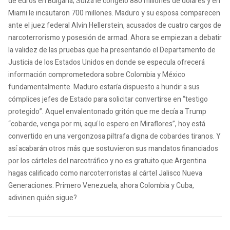
de euros en Bulgaria; Suiza le congeló 880 millones de dólares y en
Miami le incautaron 700 millones. Maduro y su esposa comparecen
ante el juez federal Alvin Hellerstein, acusados de cuatro cargos de
narcoterrorismo y posesión de armad. Ahora se empiezan a debatir
la validez de las pruebas que ha presentando el Departamento de
Justicia de los Estados Unidos en donde se especula ofrecerá
información comprometedora sobre Colombia y México
fundamentalmente. Maduro estaría dispuesto a hundir a sus
cómplices jefes de Estado para solicitar convertirse en “testigo
protegido”. Aquel envalentonado gritón que me decía a Trump
“cobarde, venga por mi, aquí lo espero en Miraflores”, hoy está
convertido en una vergonzosa piltrafa digna de cobardes tiranos. Y
así acabarán otros más que sostuvieron sus mandatos financiados
por los cárteles del narcotráfico y no es gratuito que Argentina
hagas calificado como narcoterroristas al cártel Jalisco Nueva
Generaciones. Primero Venezuela, ahora Colombia y Cuba,
adivinen quién sigue?