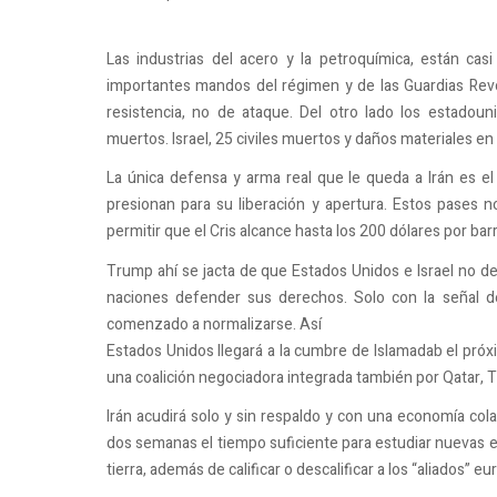
Las industrias del acero y la petroquímica, están ca
importantes mandos del régimen y de las Guardias Revo
resistencia, no de ataque. Del otro lado los estadou
muertos. Israel, 25 civiles muertos y daños materiales en
La única defensa y arma real que le queda a Irán es e
presionan para su liberación y apertura. Estos pases
permitir que el Cris alcance hasta los 200 dólares por barri
Trump ahí se jacta de que Estados Unidos e Israel no de
naciones defender sus derechos. Solo con la señal
comenzado a normalizarse. Así
Estados Unidos llegará a la cumbre de Islamadab el próxi
una coalición negociadora integrada también por Qatar, Tu
Irán acudirá solo y sin respaldo y con una economía cola
dos semanas el tiempo suficiente para estudiar nuevas es
tierra, además de calificar o descalificar a los “aliados” e