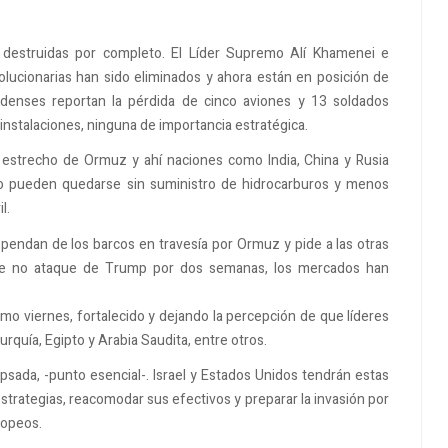
si destruidas por completo. El Líder Supremo Alí Khamenei e
lucionarias han sido eliminados y ahora están en posición de
nidenses reportan la pérdida de cinco aviones y 13 soldados
 instalaciones, ninguna de importancia estratégica.
l estrecho de Ormuz y ahí naciones como India, China y Rusia
 no pueden quedarse sin suministro de hidrocarburos y menos
l.
pendan de los barcos en travesía por Ormuz y pide a las otras
 de no ataque de Trump por dos semanas, los mercados han
mo viernes, fortalecido y dejando la percepción de que líderes
rquía, Egipto y Arabia Saudita, entre otros.
psada, -punto esencial-. Israel y Estados Unidos tendrán estas
trategias, reacomodar sus efectivos y preparar la invasión por
uropeos.