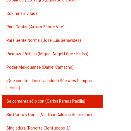
Lo Blanco y Lo Negro (Eduardo Blanco)
Columna invitada
Para Contar (Arturo Zárate Vite)
Para Gente Normal (José Luis Benavides)
Picotazo Político (Miguel Ángel López Farías)
Poder Mexiquense (Daniel Camacho)
¡Que conste... Los olvidados! (Sócrates Campus
Lemus)
Se comenta sólo con (Carlos Ramos Padilla)
Sin Punto y Coma (Vladimir Galeana Solórzano)
Singladura (Roberto Cienfuegos J.)