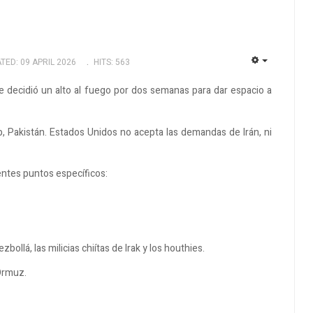
TED: 09 APRIL 2026
HITS: 563
EMPTY
e decidió un alto al fuego por dos semanas para dar espacio a
b, Pakistán. Estados Unidos no acepta las demandas de Irán, ni
ntes puntos específicos:
ollá, las milicias chiítas de Irak y los houthies.
 Ormuz.