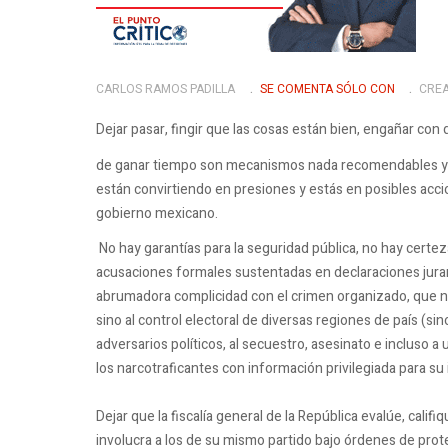
CARLOS RAMOS PADILLA
SE COMENTA SÓLO CON
CREA
Dejar pasar, fingir que las cosas están bien, engañar con
de ganar tiempo son mecanismos nada recomendables y sí
están convirtiendo en presiones y estás en posibles accio
gobierno mexicano.
No hay garantías para la seguridad pública, no hay certeza
acusaciones formales sustentadas en declaraciones jur
abrumadora complicidad con el crimen organizado, que no
sino al control electoral de diversas regiones de país (sino
adversarios políticos, al secuestro, asesinato e incluso a
los narcotraficantes con información privilegiada para su 
Dejar que la fiscalía general de la República evalúe, calif
involucra a los de su mismo partido bajo órdenes de prot