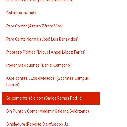
Lo Blanco y Lo Negro (Eduardo Blanco)
Columna invitada
Para Contar (Arturo Zárate Vite)
Para Gente Normal (José Luis Benavides)
Picotazo Político (Miguel Ángel López Farías)
Poder Mexiquense (Daniel Camacho)
¡Que conste... Los olvidados! (Sócrates Campus
Lemus)
Se comenta sólo con (Carlos Ramos Padilla)
Sin Punto y Coma (Vladimir Galeana Solórzano)
Singladura (Roberto Cienfuegos J.)