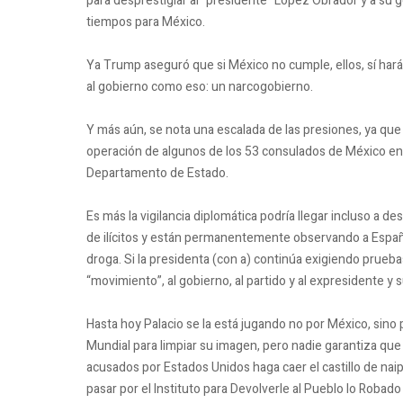
para desprestigiar al “presidente” López Obrador y a su
tiempos para México.
Ya Trump aseguró que si México no cumple, ellos, sí harán 
al gobierno como eso: un narcogobierno.
Y más aún, se nota una escalada de las presiones, ya qu
operación de algunos de los 53 consulados de México en 
Departamento de Estado.
Es más la vigilancia diplomática podría llegar incluso a
de ilícitos y están permanentemente observando a Españ
droga. Si la presidenta (con a) continúa exigiendo prueb
“movimiento”, al gobierno, al partido y al expresidente y 
Hasta hoy Palacio se la está jugando no por México, sino p
Mundial para limpiar su imagen, pero nadie garantiza que 
acusados por Estados Unidos haga caer el castillo de n
pasar por el Instituto para Devolverle al Pueblo lo Robado 