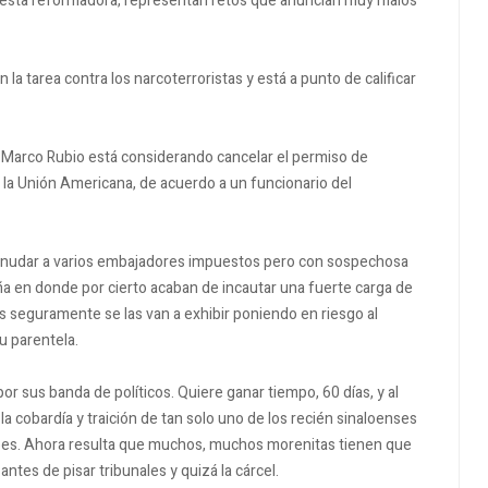
 gesta reformadora, representan retos que anuncian muy malos
la tarea contra los narcoterroristas y está a punto de calificar
e Marco Rubio está considerando cancelar el permiso de
la Unión Americana, de acuerdo a un funcionario del
 desnudar a varios embajadores impuestos pero con sospechosa
a en donde por cierto acaban de incautar una fuerte carga de
as seguramente se las van a exhibir poniendo en riesgo al
su parentela.
or sus banda de políticos. Quiere ganar tiempo, 60 días, y al
la cobardía y traición de tan solo uno de los recién sinaloenses
aipes. Ahora resulta que muchos, muchos morenitas tienen que
antes de pisar tribunales y quizá la cárcel.