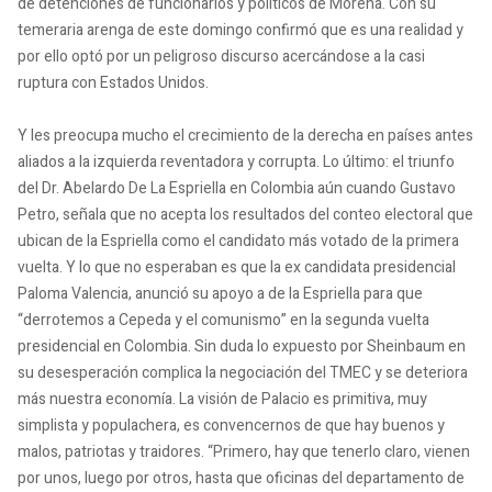
de detenciones de funcionarios y políticos de Morena. Con su
temeraria arenga de este domingo confirmó que es una realidad y
por ello optó por un peligroso discurso acercándose a la casi
ruptura con Estados Unidos.
Y les preocupa mucho el crecimiento de la derecha en países antes
aliados a la izquierda reventadora y corrupta. Lo último: el triunfo
del Dr. Abelardo De La Espriella en Colombia aún cuando Gustavo
Petro, señala que no acepta los resultados del conteo electoral que
ubican de la Espriella como el candidato más votado de la primera
vuelta. Y lo que no esperaban es que la ex candidata presidencial
Paloma Valencia, anunció su apoyo a de la Espriella para que
“derrotemos a Cepeda y el comunismo” en la segunda vuelta
presidencial en Colombia. Sin duda lo expuesto por Sheinbaum en
su desesperación complica la negociación del TMEC y se deteriora
más nuestra economía. La visión de Palacio es primitiva, muy
simplista y populachera, es convencernos de que hay buenos y
malos, patriotas y traidores. “Primero, hay que tenerlo claro, vienen
por unos, luego por otros, hasta que oficinas del departamento de