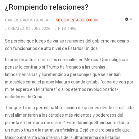
¿Rompiendo relaciones?
CARLOS RAMOS PADILLA
SE COMENTA SÓLO CON
EMP
CREATED: 01 JUNE 2026
HITS: 1406
Se percibe que luego de varias reuniones del gobierno mexicano
con funcionarios de alto nivel de Estados Unidos
habrán de actuar contra los criminales en México. Qué obligaría a
pensar lo contrario si Trump ha frenado a las tiranías
latinoamericanas y aprehendido a personajes que se sentían
intocables como el propio Maduro cuando gritaba “cobarde ven por
mi te espero en Miraflores” o a los eternos revolucionarios/
dictadores de Cuba.
Por qué Trump permitiría libre acción de quienes desde el más alto
nivel alimentaron a los cárteles más violentos y poderosos del
planeta en territorio mexicano?. Este domingo Sheinbaum dibujó
un nuevo trazo a la narrativa oficialista. Dejó en claro para ella que
México enfrenta una ofensiva de la ultraderecha de Estados