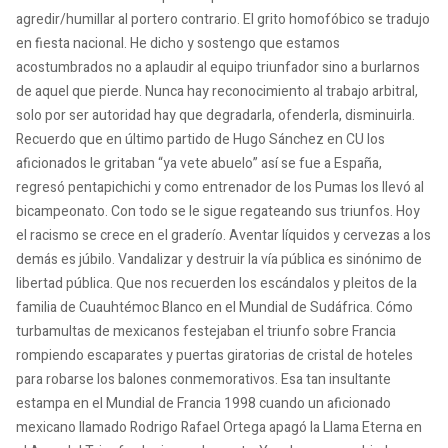
agredir/humillar al portero contrario. El grito homofóbico se tradujo
en fiesta nacional. He dicho y sostengo que estamos
acostumbrados no a aplaudir al equipo triunfador sino a burlarnos
de aquel que pierde. Nunca hay reconocimiento al trabajo arbitral,
solo por ser autoridad hay que degradarla, ofenderla, disminuirla.
Recuerdo que en último partido de Hugo Sánchez en CU los
aficionados le gritaban “ya vete abuelo” así se fue a España,
regresó pentapichichi y como entrenador de los Pumas los llevó al
bicampeonato. Con todo se le sigue regateando sus triunfos. Hoy
el racismo se crece en el graderío. Aventar líquidos y cervezas a los
demás es júbilo. Vandalizar y destruir la vía pública es sinónimo de
libertad pública. Que nos recuerden los escándalos y pleitos de la
familia de Cuauhtémoc Blanco en el Mundial de Sudáfrica. Cómo
turbamultas de mexicanos festejaban el triunfo sobre Francia
rompiendo escaparates y puertas giratorias de cristal de hoteles
para robarse los balones conmemorativos. Esa tan insultante
estampa en el Mundial de Francia 1998 cuando un aficionado
mexicano llamado Rodrigo Rafael Ortega apagó la Llama Eterna en