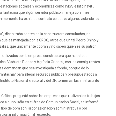
liza estos trabajos opera sin razón social alguna, los
estaciones sociales y económicas como IMSS e Infoinavit ,
a fantasma que algún servidor público, maneja con fines
gún momento ha exhibido contrato colectivo alguno, violando las
a”, dicen trabajadores de la constructora consultados, no
 que es manejada por la CROC, otros que un tal Pedro Chino y
alias, que únicamente cobran y no saben quién es su patrón.
n utilizados por la empresa constructora que ha estado
lco, Viaducto Piedad y Agrícola Oriental, con los consiguientes
nias demandan que sea investigada a fondo, porque de lo
 fantasma” para allegar recursos públicos y presupuestados a
l Instituto Nacional Electoral y del DF, tomen cartas en el asunto
to Crítico, preguntó sobre las empresas que realizan los trabajos
ico alguno, sólo en el área de Comunicación Social, se informó
tipo de obra son, si por asignación administrativa ó por
orcionar información al respecto.