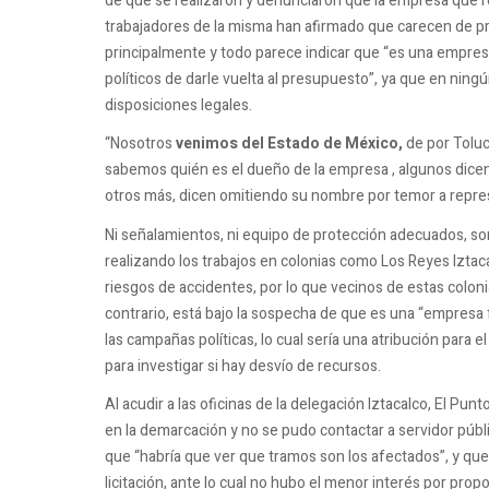
de que se realizaron y denunciaron que la empresa que rea
trabajadores de la misma han afirmado que carecen de pr
principalmente y todo parece indicar que “es una empres
políticos de darle vuelta al presupuesto”, ya que en nin
disposiciones legales.
“Nosotros
venimos del Estado de México,
de por Toluc
sabemos quién es el dueño de la empresa , algunos dicen
otros más, dicen omitiendo su nombre por temor a repres
Ni señalamientos, ni equipo de protección adecuados, so
realizando los trabajos en colonias como Los Reyes Iztaca
riesgos de accidentes, por lo que vecinos de estas colo
contrario, está bajo la sospecha de que es una “empresa
las campañas políticas, lo cual sería una atribución para e
para investigar si hay desvío de recursos.
Al acudir a las oficinas de la delegación Iztacalco, El Pun
en la demarcación y no se pudo contactar a servidor públ
que “habría que ver que tramos son los afectados”, y que 
licitación, ante lo cual no hubo el menor interés por prop