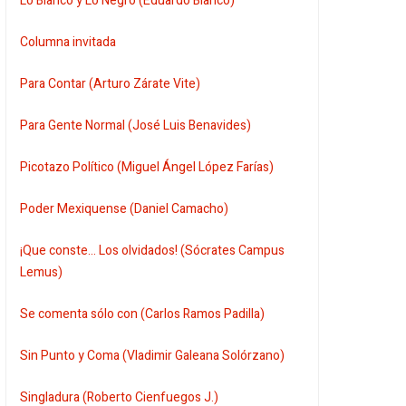
Lo Blanco y Lo Negro (Eduardo Blanco)
Columna invitada
Para Contar (Arturo Zárate Vite)
Para Gente Normal (José Luis Benavides)
Picotazo Político (Miguel Ángel López Farías)
Poder Mexiquense (Daniel Camacho)
¡Que conste... Los olvidados! (Sócrates Campus
Lemus)
Se comenta sólo con (Carlos Ramos Padilla)
Sin Punto y Coma (Vladimir Galeana Solórzano)
Singladura (Roberto Cienfuegos J.)