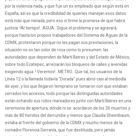
por la violencia nada, y que fue un ex empleado que según está en
España, así es que la credibilidad de quienes manejan esos datos
está más que minada, pero eso sí firme la promesa de que habrá
justicia !Al tiempo!...AGUA...Sigue el problema y se agravará,
porque hasta los propios trabajadores del Sistema de Aguas de la
CDMX, protestaron porque no les pagan sus prestaciones, la
situación no es tan color de rosa como lo presumen las
autoridades que dependen de Martí Batres y del Estado de México,
sobre todo Ecatepec, arreciarán los bloqueos de calles y avenidas
exigiendo agua. ! Veremos!...METRO...Que tal, los usuarios de la
Línea 12 o la llamada todavía "Dorada" pues abrió casi al mediodía
de ayer, y los que llegaron temprano se tomaron con que estaban
cerrados los accesos, todo porque las distinguidas autoridades
están echando sus rollos mareadores junto con Martí Batres en una
ceremonia de apertura, dónde ni se acordaron de los 26 muertos y
más de 80 heridos del derrumbe y menos que Claudia Sheimbaum,
estaba al frente del gobierno de la CDMX y mucho menos de la
comadre Florencia Serranía, que fue destituida, pero jamás