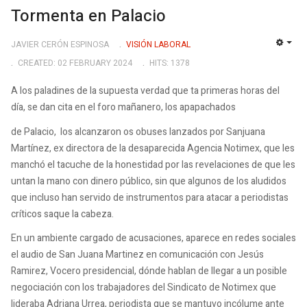
Tormenta en Palacio
JAVIER CERÓN ESPINOSA
VISIÓN LABORAL
EMP
CREATED: 02 FEBRUARY 2024
HITS: 1378
A los paladines de la supuesta verdad que ta primeras horas del
día, se dan cita en el foro mañanero, los apapachados
de Palacio, los alcanzaron os obuses lanzados por Sanjuana
Martínez, ex directora de la desaparecida Agencia Notimex, que les
manchó el tacuche de la honestidad por las revelaciones de que les
untan la mano con dinero público, sin que algunos de los aludidos
que incluso han servido de instrumentos para atacar a periodistas
críticos saque la cabeza.
En un ambiente cargado de acusaciones, aparece en redes sociales
el audio de San Juana Martinez en comunicación con Jesús
Ramirez, Vocero presidencial, dónde hablan de llegar a un posible
negociación con los trabajadores del Sindicato de Notimex que
lideraba Adriana Urrea, periodista que se mantuvo incólume ante