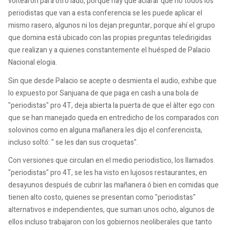
voltearon para otro lado, porque hay que aclarar que no todos los
periodistas que van a esta conferencia se les puede aplicar el
mismo rasero, algunos ni los dejan preguntar, porque ahí el grupo
que domina está ubicado con las propias preguntas teledirigidas
que realizan y a quienes constantemente el huésped de Palacio
Nacional elogia.
Sin que desde Palacio se acepte o desmienta el audio, exhibe que
lo expuesto por Sanjuana de que paga en cash a una bola de
"periodistas" pro 4T, deja abierta la puerta de que el àlter ego con
que se han manejado queda en entredicho de los comparados con
solovinos como en alguna mañanera les dijo el conferencista,
incluso soltó: " se les dan sus croquetas".
Con versiones que circulan en el medio periodistico, los llamados
"periodistas" pro 4T, se les ha visto en lujosos restaurantes, en
desayunos después de cubrir las mañanera ó bien en comidas que
tienen alto costo, quienes se presentan como "periodistas"
alternativos e independientes, que suman unos ocho, algunos de
ellos incluso trabajaron con los gobiernos neoliberales que tanto