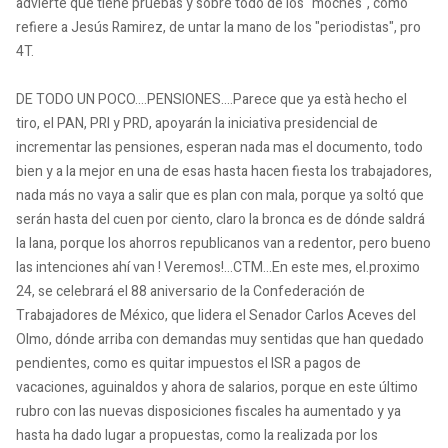
advierte que tiene pruebas y sobre todo de los "moches", como
refiere a Jesús Ramirez, de untar la mano de los "periodistas", pro
4T.
DE TODO UN POCO....PENSIONES....Parece que ya està hecho el
tiro, el PAN, PRI y PRD, apoyarán la iniciativa presidencial de
incrementar las pensiones, esperan nada mas el documento, todo
bien y a la mejor en una de esas hasta hacen fiesta los trabajadores,
nada más no vaya a salir que es plan con mala, porque ya soltó que
serán hasta del cuen por ciento, claro la bronca es de dónde saldrá
la lana, porque los ahorros republicanos van a redentor, pero bueno
las intenciones ahí van ! Veremos!...CTM...En este mes, el.proximo
24, se celebrará el 88 aniversario de la Confederación de
Trabajadores de México, que lidera el Senador Carlos Aceves del
Olmo, dónde arriba con demandas muy sentidas que han quedado
pendientes, como es quitar impuestos el ISR a pagos de
vacaciones, aguinaldos y ahora de salarios, porque en este último
rubro con las nuevas disposiciones fiscales ha aumentado y ya
hasta ha dado lugar a propuestas, como la realizada por los