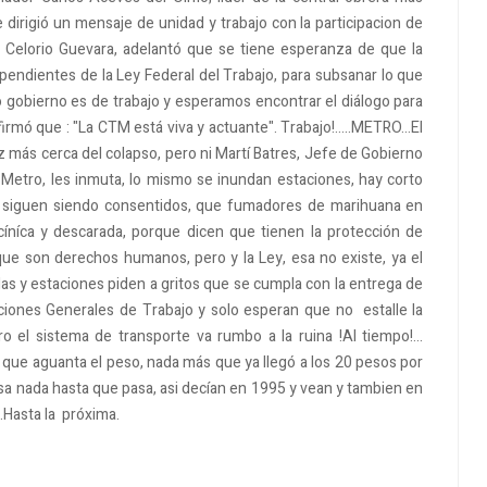
dirigió un mensaje de unidad y trabajo con la participacion de
 Celorio Guevara, adelantó que se tiene esperanza de que la
pendientes de la Ley Federal del Trabajo, para subsanar lo que
 gobierno es de trabajo y esperamos encontrar el diálogo para
irmó que : "La CTM está viva y actuante". Trabajo!.....METRO...El
más cerca del colapso, pero ni Martí Batres, Jefe de Gobierno
 Metro, les inmuta, lo mismo se inundan estaciones, hay corto
ue siguen siendo consentidos, que fumadores de marihuana en
íníca y descarada, porque dicen que tienen la protección de
ue son derechos humanos, pero y la Ley, esa no existe, ya el
las y estaciones piden a gritos que se cumpla con la entrega de
iones Generales de Trabajo y solo esperan que no estalle la
el sistema de transporte va rumbo a la ruina !Al tiempo!...
que aguanta el peso, nada más que ya llegó a los 20 pesos por
sa nada hasta que pasa, asi decían en 1995 y vean y tambien en
.Hasta la próxima.