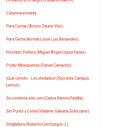
Lo Blanco y Lo Negro (Eduardo Blanco)
Columna invitada
Para Contar (Arturo Zárate Vite)
Para Gente Normal (José Luis Benavides)
Picotazo Político (Miguel Ángel López Farías)
Poder Mexiquense (Daniel Camacho)
¡Que conste... Los olvidados! (Sócrates Campus
Lemus)
Se comenta sólo con (Carlos Ramos Padilla)
Sin Punto y Coma (Vladimir Galeana Solórzano)
Singladura (Roberto Cienfuegos J.)