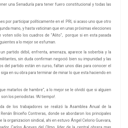
ener una Senaduría para tener fuero constitucional y todas las
es por participar políticamente en el PRI, si acaso uno que otro
gunda mano, y hasta vaticinan que en unas próximas elecciones
 voten sólo los cuadros de "Alito", porque si en esta pasada
iguientes a lo mejor se esfuman.
 un partido débil, enfrenta, amenaza, aparece la soberbia y la
ilitantes, sin duda confirman negoció bien su impunidad y las
 del partido están en curso, faltan unos días para conocer el
iga en su obra para terminar de minar lo que esta haciendo en
 que matarlos de hambre", a lo mejor se le olvidó que si alguien
son los periodistas. !Al tiempo!.
da de los trabajadores se realizó la Asamblea Anual de la
 Renán Briceño Contreras, donde se abordaron los principales
e la organizacion sindical, ahi en estuvo Ángel Celorio Guevara,
nador Carlos Aceves del Olmo, líder de la central obrera mas