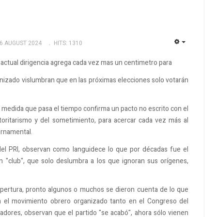
06 AUGUST 2024
HITS: 1310
EMPTY
la actual dirigencia agrega cada vez mas un centimetro para
anizado vislumbran que en las próximas elecciones solo votarán
 medida que pasa el tiempo confirma un pacto no escrito con el
toritarismo y del sometimiento, para acercar cada vez más al
ernamental.
 del PRI, observan como languidece lo que por décadas fue el
n "club", que solo deslumbra a los que ignoran sus orígenes,
 apertura, pronto algunos o muchos se dieron cuenta de lo que
da el movimiento obrero organizado tanto en el Congreso del
adores, observan que el partido "se acabó", ahora sólo vienen