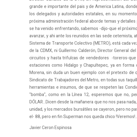
grande e importante del pais y de America Latina, donde 
los delegados y autoridades estatales, en su momento
próxima administración federal aborde temas y detalles 
se ha venido enfrentando, sabemos -dijo-que el próximo
avanzar, y ahi ante los reunidos en las sede cetemista, af
Sistema de Transporte Colectivo (METRO), está cada vez 
de la CDMX, ni Guillermo Calderón, Director General del
circuitos y hasta trifulcas de vendedores -toreros-q
estaciones como Hidalgo y Chapultepec, ya en forma c
Morena, sin duda un buen ejemplo con el pretexto de q
Sindicato de Trabajadores del Metro, en todas sus taquil
herramientas e insumos, de que se respeten las Condic
"bomba", como en la Línea 12, esperemos que no, pero 
DÓLAR...Dicen desde la mañanera que no nos pasa nada, 
unidad, y los mercados bursátiles se cayeron, pero no pa
el- 88, pero en fin Superman nos queda chico !Veremos!..
Javier Ceron Espinosa