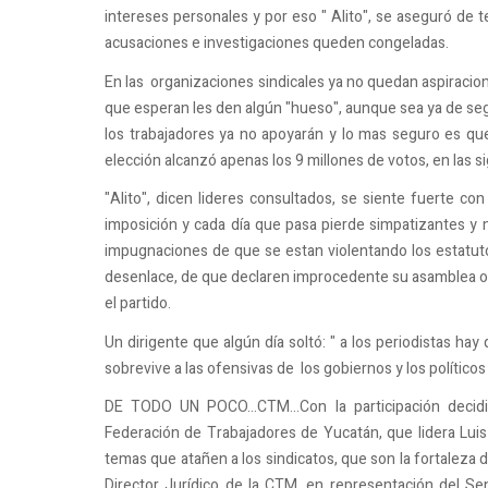
intereses personales y por eso " Alito", se aseguró de t
acusaciones e investigaciones queden congeladas.
En las organizaciones sindicales ya no quedan aspiracion
que esperan les den algún "hueso", aunque sea ya de se
los trabajadores ya no apoyarán y lo mas seguro es que
elección alcanzó apenas los 9 millones de votos, en las s
"Alito", dicen lideres consultados, se siente fuerte con
imposición y cada día que pasa pierde simpatizantes y m
impugnaciones de que se estan violentando los estatutos
desenlace, de que declaren improcedente su asamblea o s
el partido.
Un dirigente que algún día soltó: " a los periodistas hay
sobrevive a las ofensivas de los gobiernos y los políticos 
DE TODO UN POCO...CTM...Con la participación decidi
Federación de Trabajadores de Yucatán, que lidera Luis
temas que atañen a los sindicatos, que son la fortaleza d
Director Jurídico de la CTM, en representación del Se