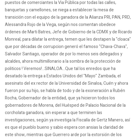
puestos de comerciantes la Via Pública por todas las calles,
banquetas y camellones, se niega a establecer la mesa de
transición con el equipo de la ganadora de la Alianza PRI, PAN, PRD,
Alessandra Rojo de la Vega, según nos comentan obedece
órdenes de Marti Batres, Jefe de Gobierno de la CDMX y de Ricardo
Monreal, para dilatar la entrega, temen que les destapen la "cloaca"
que por décadas de corrupcion generó el famoso "Chava-Chava",
Salvador Santiago, operador de por lo menos seis delegados y
alcaldes, ahora multimillonario a la sombra de la protección de
politicos ! Veremos!...SINALOA...Que tal los enredos que ha
desatado la entrega a Estados Unidos del "Mayo" Zambada, el
asesinato del ex rector de la Universidad de Sinaloa, Cuén y ahora
fueron por su hijo, se habla de todo y de la exoneración a Rubén
Rocha, Gobernador de la entidad, que ya hicieron todos los
gobernadores de Morena, del Huésped de Palacio Nacional de la
corcholata ganadora, sin esperar a que terminen las
investigaciones, según ya investiga la Fiscalía de Gertz Manero, así
es que el pueblo bueno y sabio espera con ansias la claridad de
este show, mientras que Guerrero arde por la extorsión de los