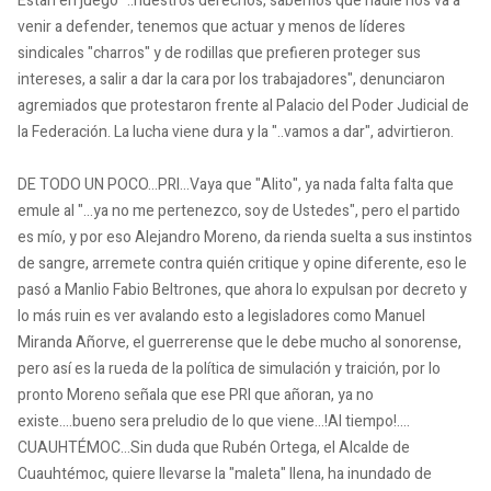
Están en juego "..nuestros derechos, sabemos que nadie nos va a
venir a defender, tenemos que actuar y menos de líderes
sindicales "charros" y de rodillas que prefieren proteger sus
intereses, a salir a dar la cara por los trabajadores", denunciaron
agremiados que protestaron frente al Palacio del Poder Judicial de
la Federación. La lucha viene dura y la "..vamos a dar", advirtieron.
DE TODO UN POCO...PRI...Vaya que "Alito", ya nada falta falta que
emule al "...ya no me pertenezco, soy de Ustedes", pero el partido
es mío, y por eso Alejandro Moreno, da rienda suelta a sus instintos
de sangre, arremete contra quién critique y opine diferente, eso le
pasó a Manlio Fabio Beltrones, que ahora lo expulsan por decreto y
lo más ruin es ver avalando esto a legisladores como Manuel
Miranda Añorve, el guerrerense que le debe mucho al sonorense,
pero así es la rueda de la política de simulación y traición, por lo
pronto Moreno señala que ese PRI que añoran, ya no
existe....bueno sera preludio de lo que viene...!Al tiempo!....
CUAUHTÉMOC...Sin duda que Rubén Ortega, el Alcalde de
Cuauhtémoc, quiere llevarse la "maleta" llena, ha inundado de