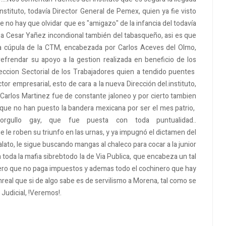
stituto, todavía Director General de Pemex, quien ya fie visto
ue no hay que olvidar que es "amigazo" de la infancia del todavía
a Cesar Yañez incondional también del tabasqueño, asi es que
la cúpula de la CTM, encabezada por Carlos Aceves del Olmo,
efrendar su apoyo a la gestion realizada en beneficio de los
reccion Sectorial de los Trabajadores quien a tendido puentes
or empresarial, esto de cara a la nueva Dirección del.instituto,
l Carlos Martinez fue de constante jaloneo y por cierto tambien
orque no han puesto la bandera mexicana por ser el mes patrio,
rgullo gay, que fue puesta con toda puntualidad..
le roben su triunfo en las urnas, y ya impugnó el dictamen del
lato, le sigue buscando mangas al chaleco para cocar a la junior
on toda la mafia sibrebtodo la de Via Publica, que encabeza un tal
inero que no paga impuestos y ademas todo el cochinero que hay
eal que si de algo sabe es de servilismo a Morena, tal como se
Judicial, !Veremos!.