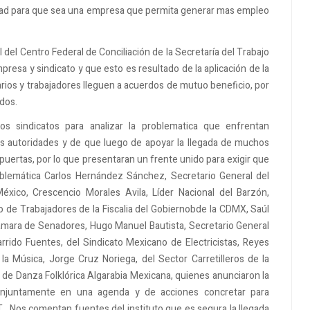
vidad para que sea una empresa que permita generar mas empleo
el Centro Federal de Conciliación de la Secretaría del Trabajo
presa y sindicato y que esto es resultado de la aplicación de la
ios y trabajadores lleguen a acuerdos de mutuo beneficio, por
rdos.
s sindicatos para analizar la problematica que enfrentan
as autoridades y de que luego de apoyar la llegada de muchos
puertas, por lo que presentaran un frente unido para exigir que
blemática Carlos Hernández Sánchez, Secretario General del
xico, Crescencio Morales Avila, Líder Nacional del Barzón,
o de Trabajadores de la Fiscalia del Gobiernobde la CDMX, Saúl
Cámara de Senadores, Hugo Manuel Bautista, Secretario General
rido Fuentes, del Sindicato Mexicano de Electricistas, Reyes
la Música, Jorge Cruz Noriega, del Sector Carretilleros de la
 de Danza Folklórica Algarabia Mexicana, quienes anunciaron la
conjuntamente en una agenda y de acciones concretar para
....Nos comentan fuentes del instituto que es segura la llegada