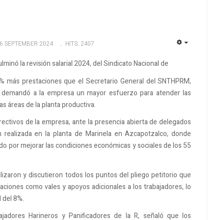
06 SEPTEMBER 2024
HITS: 2407
EMPTY
minó la revisión salarial 2024, del Sindicato Nacional de
8% más prestaciones que el Secretario General del SNTHPRM,
ero demandó a la empresa un mayor esfuerzo para atender las
as áreas de la planta productiva.
 directivos de la empresa, ante la presencia abierta de delegados
n realizada en la planta de Marinela en Azcapotzalco, donde
do por mejorar las condiciones económicas y sociales de los 55
lizaron y discutieron todos los puntos del pliego petitorio que
aciones como vales y apoyos adicionales a los trabajadores, lo
l del 8%.
ajadores Harineros y Panificadores de la R, señaló que los