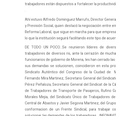
trabajadores están dispuestos a fortalecer la producti
.
Ahí estuvo Alfredo Dominguez Marrufo, Director General d
y Previsión Social, quien destacó la negociación entre em
Reforma Laboral, que sigue en marcha para que empresar
lo que la institución seguirá facilitando este tipo de acue
DE TODO UN POCO...Se reunieron líderes de diverso
trabajadores de diversos ris, ante la cerrazón de much
funcionarios de gobierno de Morena, les han cerrado las 
sus demandas se solucionen, coincidieron en esta pro
Sindicato Auténtico del Congreso de la Ciudad de Mé
Fernando Mira Martinez, Secretario General del Sindicat
Pérez Peñaloza, Secretario General del Sindicat de la 
de Trabajadores de Transporte de Pasajeros, Rufino Gar
Morales Mejia, del Sindicato Único de Trabajadores de 
Central de Abastos y Javier Segovia Martinez, del Grupo
conformacion de un Frente Sindical, para trabajar 
solucionar las demandas de los trabajadores....INFONAVIT