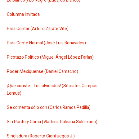
Lo Blanco y Lo Negro (Eduardo Blanco)
Columna invitada
Para Contar (Arturo Zárate Vite)
Para Gente Normal (José Luis Benavides)
Picotazo Político (Miguel Ángel López Farías)
Poder Mexiquense (Daniel Camacho)
¡Que conste... Los olvidados! (Sócrates Campus
Lemus)
Se comenta sólo con (Carlos Ramos Padilla)
Sin Punto y Coma (Vladimir Galeana Solórzano)
Singladura (Roberto Cienfuegos J.)