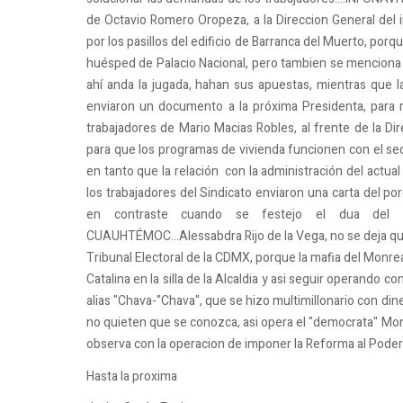
de Octavio Romero Oropeza, a la Direccion General del in
por los pasillos del edificio de Barranca del Muerto, porq
huésped de Palacio Nacional, pero tambien se menciona 
ahí anda la jugada, hahan sus apuestas, mientras que 
enviaron un documento a la próxima Presidenta, para r
trabajadores de Mario Macias Robles, al frente de la Di
para que los programas de vivienda funcionen con el sect
en tanto que la relación con la administración del actua
los trabajadores del Sindicato enviaron una carta del p
en contraste cuando se festejo el dua del o
CUAUHTÉMOC...Alessabdra Rijo de la Vega, no se deja que 
Tribunal Electoral de la CDMX, porque la mafia del Monrea
Catalina en la silla de la Alcaldia y asi seguir operando c
alias "Chava-"Chava", que se hizo multimillonario con d
no quieten que se conozca, asi opera el "democrata" Monr
observa con la operacion de imponer la Reforma al Poder 
Hasta la proxima