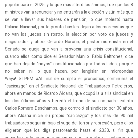
popular para el 2025, y lo que más alteró los ánimos, fue que los 8
ministros van a renunciar y no entrarán a la elección y aún más que
se van a llevar sus haberes de pensión, lo que molestó hasta
Palacio Nacional, por lo pronto hay les dejan a los morenistas que
no van los jueces sin rostro, la elección por voto de jueces y
magistrados y ahora Gerardo Noroña, el pastor morenista en el
Senado se queja que van a provocar una crisis constitucional,
cuando ellos como dice el Senador Manlio Fabio Beltrones, dice
que han dejado "hoyos" constitucionales por todos lados, porque
no saben ni lo que hacen, por lengislar en microondas
!Vaya!...STPRM...aAl final se cumplió el pronóstico, continuará el
"cacicazgo" en el Sindicato Nacional de Trabajadores Petroleros,
ahora en manos de Ricardo Aldana, que ocupó la a silla sindical en
los dos últimos años y heredó el trono de su compadre extinto
Carlos Romero Deschamps, que controló el sindicato por 30 años,
ahora Aldana inicia su propio "cacicazgo" y los más de 90 mil
trabajadores seguirán bajo el yugo del terror y represión, pero ellos
eligieron que los diga pastoreando hasta el 2030, al fin que
aguantan todo, aunque a veces se quejan y claro al gobierno de