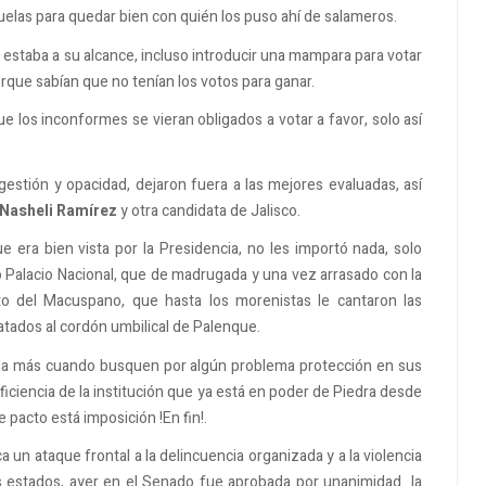
ñuelas para quedar bien con quién los puso ahí de salameros.
 estaba a su alcance, incluso introducir una mampara para votar
orque sabían que no tenían los votos para ganar.
 los inconformes se vieran obligados a votar a favor, solo así
stión y opacidad, dejaron fuera a las mejores evaluadas, así
Nasheli Ramírez
y otra candidata de Jalisco.
 era bien vista por la Presidencia, no les importó nada, solo
Palacio Nacional, que de madrugada y una vez arrasado con la
to del Macuspano, que hasta los morenistas le cantaron las
atados al cordón umbilical de Palenque.
ada más cuando busquen por algún problema protección en sus
ciencia de la institución que ya está en poder de Piedra desde
 pacto está imposición !En fin!.
ca un ataque frontal a la delincuencia organizada y a la violencia
s estados, ayer en el Senado fue aprobada por unanimidad la