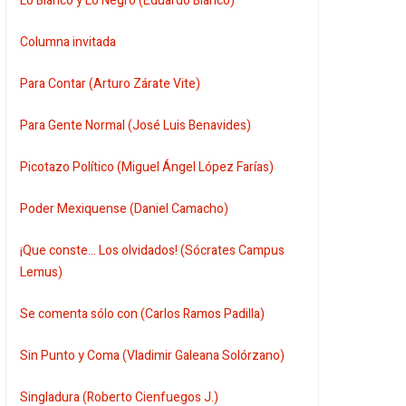
Lo Blanco y Lo Negro (Eduardo Blanco)
Columna invitada
Para Contar (Arturo Zárate Vite)
Para Gente Normal (José Luis Benavides)
Picotazo Político (Miguel Ángel López Farías)
Poder Mexiquense (Daniel Camacho)
¡Que conste... Los olvidados! (Sócrates Campus
Lemus)
Se comenta sólo con (Carlos Ramos Padilla)
Sin Punto y Coma (Vladimir Galeana Solórzano)
Singladura (Roberto Cienfuegos J.)