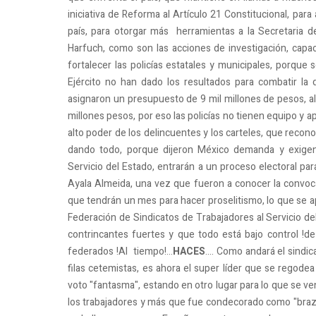
iniciativa de Reforma al Artículo 21 Constitucional, par
país, para otorgar más herramientas a la Secretaria 
Harfuch, como son las acciones de investigación, capac
fortalecer las policías estatales y municipales, porque 
Ejército no han dado los resultados para combatir la 
asignaron un presupuesto de 9 mil millones de pesos, al 
millones pesos, por eso las policías no tienen equipo y a
alto poder de los delincuentes y los carteles, que recon
dando todo, porque dijeron México demanda y exigen
Servicio del Estado, entrarán a un proceso electoral par
Ayala Almeida, una vez que fueron a conocer la convocato
que tendrán un mes para hacer proselitismo, lo que se ape
Federación de Sindicatos de Trabajadores al Servicio de
contrincantes fuertes y que todo está bajo control !de
federados !Al tiempo!...
HACES
.... Como andará el sindi
filas cetemistas, es ahora el super líder que se regodea
voto "fantasma", estando en otro lugar para lo que se ve
los trabajadores y más que fue condecorado como "brazo