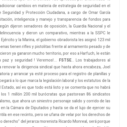
a adicionar cambios en materia de estrategia de seguridad en el
de Seguridad y Protección Ciudadana, a cargo de Omar García
itación, inteligencia y manejo y transparencia de fondos para
según dijeron senadores de oposición, la Guardia Nacional y el
delincuencia y dieron un comparativo, mientras a la SSPC le
Ejército y la Marina, el gobierno obradorista les asignó 123 mil
penas tienen rifles y pistolitas frente al armamento pesado y de
ocieron ya ganaron mucho territorio, por eso a Harfuch, le están
 paz y seguridad ! Veremos!....
FSTSE
... Los trabajadores al
a renovar la dirigencia sindical que hasta ahora encabeza, Joel
ria y arrancar ya esté proceso para el registro de planillas y
gará a lo que marca la legislación laboral y los estatutos de la
l Estado, así es que todo está listo y se comenta que no habrá
 los 1 millón 200 mil burócratas que pastorean 86 sindicatos
calismo, que ahora un siniestro personaje salido y corrido de las
 en la Cámara de Diputados y hasta se da el lujo de ejercer su
ntila en ese recinto, pero se ufana de velar por los derechos de
 derecho" del jerarca morenista Ricardo Monreal, será porque