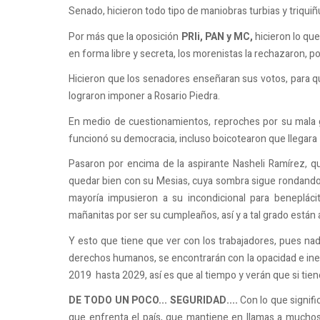
Senado, hicieron todo tipo de maniobras turbias y triqui
Por más que la oposición
PRIi, PAN y MC,
hicieron lo que
en forma libre y secreta, los morenistas la rechazaron, p
Hicieron que los senadores enseñaran sus votos, para que
lograron imponer a Rosario Piedra.
En medio de cuestionamientos, reproches por su mala ge
funcionó su democracia, incluso boicotearon que llegara
Pasaron por encima de la aspirante Nasheli Ramírez, que
quedar bien con su Mesias, cuya sombra sigue rondando 
mayoría impusieron a su incondicional para benepláci
mañanitas por ser su cumpleaños, así y a tal grado están 
Y esto que tiene que ver con los trabajadores, pues n
derechos humanos, se encontrarán con la opacidad e inefi
2019 hasta 2029, así es que al tiempo y verán que si tiene
DE TODO UN POCO... SEGURIDAD....
Con lo que signifi
que enfrenta el país, que mantiene en llamas a mucho