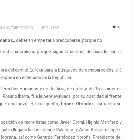
14 NOVEMBER 2024
HITS: 1189
EMPTY
manos,
, deberían empezar a preocuparse, porque no
esta naturaleza, porque sigue la sombra del.pasado con la
dadora del comité Eureka para la búsqueda de desaparecidos, allá
que opera en el Senado de la República.
 Derechos Humanos y de Justicia, de un lista de 15 aspirantes
Rosario Ibarra, fue la peor evaluada, por su opacidad al frente
 que encabezó el tabasqueño,
López Obrador,
así como su
oposición de morenistas como Javier Corral, Higinio Martínez y
a había llegado la línea desde Palenque y Adán Augusto López,
 Morena, así como Gerardo Fernández Noroña, Presidente del