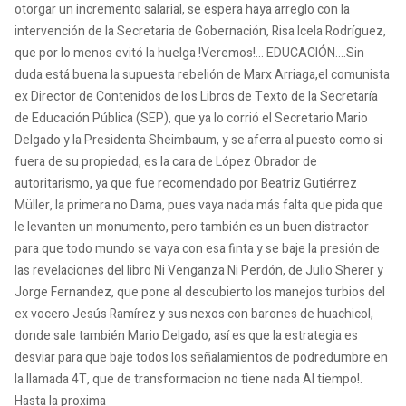
otorgar un incremento salarial, se espera haya arreglo con la
intervención de la Secretaria de Gobernación, Risa Icela Rodríguez,
que por lo menos evitó la huelga !Veremos!... EDUCACIÓN....Sin
duda está buena la supuesta rebelión de Marx Arriaga,el comunista
ex Director de Contenidos de los Libros de Texto de la Secretaría
de Educación Pública (SEP), que ya lo corrió el Secretario Mario
Delgado y la Presidenta Sheimbaum, y se aferra al puesto como si
fuera de su propiedad, es la cara de López Obrador de
autoritarismo, ya que fue recomendado por Beatriz Gutiérrez
Müller, la primera no Dama, pues vaya nada más falta que pida que
le levanten un monumento, pero también es un buen distractor
para que todo mundo se vaya con esa finta y se baje la presión de
las revelaciones del libro Ni Venganza Ni Perdón, de Julio Sherer y
Jorge Fernandez, que pone al descubierto los manejos turbios del
ex vocero Jesús Ramírez y sus nexos con barones de huachicol,
donde sale también Mario Delgado, así es que la estrategia es
desviar para que baje todos los señalamientos de podredumbre en
la llamada 4T, que de transformacion no tiene nada Al tiempo!.
Hasta la proxima