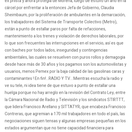
ex priísta y ahora protegía de Morena, luego de estuvo un año en la
cárcel por enfrentar a la entonces Jefa de Gobierno, Claudia
Sheimbaum, por la proliferación de ambulantes en la demarcación,
los trabajadores del Sistema de Transporte Colectivo (Metro),
están a punto de estallar paros por falta de refacciones,
mantenimiento a los trenes y violación de derechos laborales, por
lo que son frecuentes las interrupciones en el servicio, así es que
con baches por todos lados, inseguridad y contingencias
ambientales, las cuales se resuelven con puros rollos y demagogia
desde hace más de 30 años y los pagamos son los automovilistas y
usuarios, menos Pemex por la baja calidad de las gasolinas caras y
contaminantes ! En fin!...RADIO Y TV....Mientras escucha la radio y
ve su tele, ni idea tiene de que estuvo a punto de estallar una
huelga porque no hay arreglo en la revisión del Contrato Ley, entre
la Cámara Nacional de Radio y Televisión y los sindicatos STIRTTT,
que lidera Francisco Arellano y SITTATYR, que encabeza Francisco
Contreras, que agremian a 170 mil trabajadores en todo el país, las
negociaciones siguen tensas y algunas empresas pequeñas en los
estados argumentan que no tiene capacidad financiera para