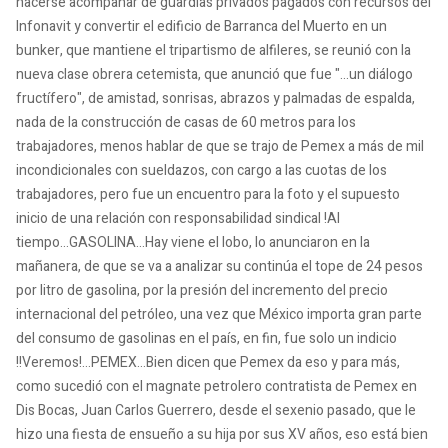
hacerse acompañar de guardias privados pagados con recursos del
Infonavit y convertir el edificio de Barranca del Muerto en un
bunker, que mantiene el tripartismo de alfileres, se reunió con la
nueva clase obrera cetemista, que anunció que fue "...un diálogo
fructífero", de amistad, sonrisas, abrazos y palmadas de espalda,
nada de la construcción de casas de 60 metros para los
trabajadores, menos hablar de que se trajo de Pemex a más de mil
incondicionales con sueldazos, con cargo a las cuotas de los
trabajadores, pero fue un encuentro para la foto y el supuesto
inicio de una relación con responsabilidad sindical !Al
tiempo...GASOLINA...Hay viene el lobo, lo anunciaron en la
mañanera, de que se va a analizar su continúa el tope de 24 pesos
por litro de gasolina, por la presión del incremento del precio
internacional del petróleo, una vez que México importa gran parte
del consumo de gasolinas en el país, en fin, fue solo un indicio
!!Veremos!...PEMEX...Bien dicen que Pemex da eso y para más,
como sucedió con el magnate petrolero contratista de Pemex en
Dis Bocas, Juan Carlos Guerrero, desde el sexenio pasado, que le
hizo una fiesta de ensueño a su hija por sus XV años, eso está bien