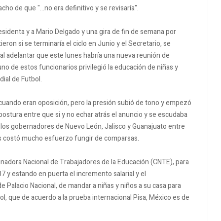
ho de que "...no era definitivo y se revisaría".
esidenta y a Mario Delgado y una gira de fin de semana por
on si se terminaría el ciclo en Junio y el Secretario, se
al adelantar que este lunes habría una nueva reunión de
no de estos funcionarios privilegió la educación de niñas y
ial de Futbol.
 cuando eran oposición, pero la presión subió de tono y empezó
ostura entre que si y no echar atrás el anuncio y se escudaba
a los gobernadores de Nuevo León, Jalisco y Guanajuato entre
es costó mucho esfuerzo fungir de comparsas.
inadora Nacional de Trabajadores de la Educación (CNTE), para
7 y estando en puerta el incremento salarial y el
e Palacio Nacional, de mandar a niñas y niños a su casa para
l, que de acuerdo a la prueba internacional Pisa, México es de