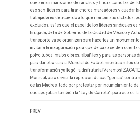
que serían mansiones de ranchos y fincas como las de líd
eso son líderes para tirar choros mareadores y quedar bi
trabajadores de acuerdo a lo que marcan sus dictados, po
excluidos, así es que el papel de los líderes sindicales es
Brugada, Jefa de Gobierno de la Ciudad de México y Adriá
transporte ya se organizan para hacerles un monumento en 
invitar a la inauguración para que de paso se den cuenta 
polvo tubos, malos olores, albañiles y para las personas 
para dar otra cara al Mundial de Futbol, mientras miles d
transformación ya llegó , a disfrutarla !Veremos! ZACAT
Monreal, para enviar la represión de sus "gorilas" contra
de las Madres, todo por protestar por incumplimiento d
que apoyaban también la "Ley de Garrote", para eso es la
PREV