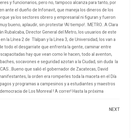
eres y funcionarios, pero no, tampoco alcanza para tanto, por
en ante el dueño de Infonavit, que maneja los dineros de los
rque ya los sectores obrero y empresarial ni figuran y fueron
 muy bueno, aplaudir, sin protestar !Al tiempo!.. METRO...A Clara
n Rubalcaba, Director General del Metro, los usuarios de este
la Línea 2 de Tlalpan y la Línea 3, de Universidad, los van a
de todo el desgarriate que enfrenta la gente, caminar entre
discapacitadas hay que vean como le hacen, todo al aventon,
e baches, socavones e seguridad azotan a la Ciudad, sin duda la
ECAS...Bueno que salió el gobernador de Zacatecas, David
 manifestantes, la orden era romperles toda la maceta en el Día
e pagos y programas a campesinos y a estudiantes y maestros
 democracia de Los Monreal ! A correr! Hasta la próxima
NEXT