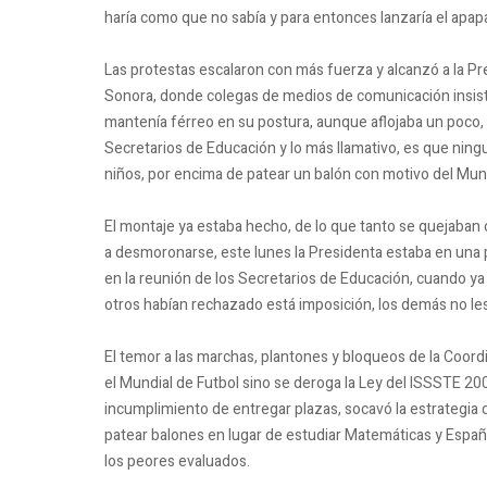
haría como que no sabía y para entonces lanzaría el apapac
Las protestas escalaron con más fuerza y alcanzó a la Pr
Sonora, donde colegas de medios de comunicación insistier
mantenía férreo en su postura, aunque aflojaba un poco, 
Secretarios de Educación y lo más llamativo, es que ningu
niños, por encima de patear un balón con motivo del Mund
El montaje ya estaba hecho, de lo que tanto se quejaban
a desmoronarse, este lunes la Presidenta estaba en una p
en la reunión de los Secretarios de Educación, cuando y
otros habían rechazado está imposición, los demás no l
El temor a las marchas, plantones y bloqueos de la Coord
el Mundial de Futbol sino se deroga la Ley del ISSSTE 200
incumplimiento de entregar plazas, socavó la estrategia d
patear balones en lugar de estudiar Matemáticas y Españo
los peores evaluados.