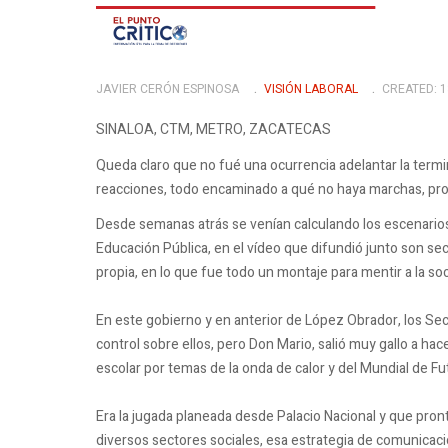
JAVIER CERÓN ESPINOSA
VISIÓN LABORAL
CREATED: 1
SINALOA, CTM, METRO, ZACATECAS
Queda claro que no fué una ocurrencia adelantar la termin
reacciones, todo encaminado a qué no haya marchas, prote
Desde semanas atrás se venían calculando los escenario
Educación Pública, en el vídeo que difundió junto son secr
propia, en lo que fue todo un montaje para mentir a la so
En este gobierno y en anterior de López Obrador, los Se
control sobre ellos, pero Don Mario, salió muy gallo a hac
escolar por temas de la onda de calor y del Mundial de Fu
Era la jugada planeada desde Palacio Nacional y que pron
diversos sectores sociales, esa estrategia de comunicación