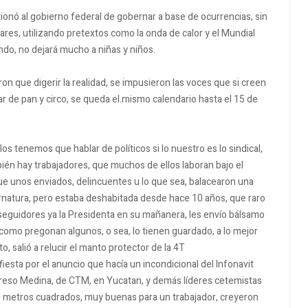
onó al gobierno federal de gobernar a base de ocurrencias, sin
ares, utilizando pretextos como la onda de calor y el Mundial
ndo, no dejará mucho a niñas y niños.
on que digerir la realidad, se impusieron las voces que si creen
r de pan y circo, se queda el.mismo calendario hasta el 15 de
 tenemos que hablar de políticos si lo nuestro es lo sindical,
ién hay trabajadores, que muchos de ellos laboran bajo el
rque unos enviados, delincuentes u lo que sea, balacearon una
ernatura, pero estaba deshabitada desde hace 10 años, que raro
 seguidores ya la Presidenta en su mañanera, les envío bálsamo
ís como pregonan algunos, o sea, lo tienen guardado, a lo mejor
 salió a relucir el manto protector de la 4T
iesta por el anuncio que hacía un incondicional del Infonavit
ereso Medina, de CTM, en Yucatan, y demás líderes cetemistas
60 metros cuadrados, muy buenas para un trabajador, creyeron