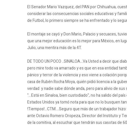
El Senador Mario Vazquez, del PAN por Chihuahua, cuesti
considerar las consecuencias sociales educativas y famili
de Futbol, lo primero siempre se ha enfrentado y lo segu
El montaje se cayó y Don Mario, Palacio y secuaces, tuvier
que una mejor educación es lo.mejor para México, en luga
Julio, una mentira más de la 4T.
DE TODO UN POCO ..SINALOA...Va Usted a decir que diablos
pero mire todo va amarrado y es que en esa entidad tamb
pánico y terror de la violencia y eso viene a colación po
casa de Rubén Rocha Moya, quién pidió licencia a la gub
verdad y nadie sabe dónde anda, pero para alivio de sus
"...Está en Sinaloa, bien custodiado", no ha salido del pa
Estados Unidos ya tomó nota para que no lo busquen tanto,
!Tiempos!...CTM....Seguro que más de un trabajador hizo f
ante Octavio Romero Oropeza, Director del Instituto y T
de la comitiva, al escuchar que tendrán sus casotas de 