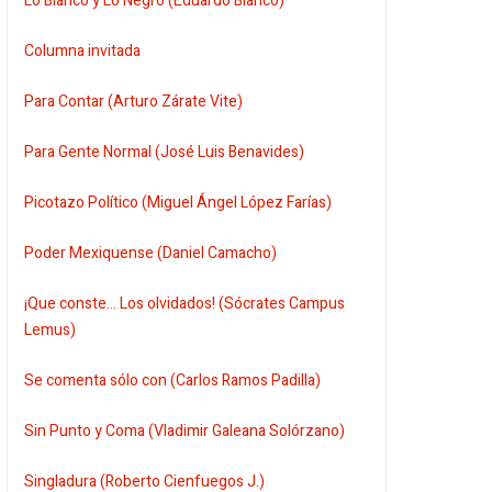
Lo Blanco y Lo Negro (Eduardo Blanco)
Columna invitada
Para Contar (Arturo Zárate Vite)
Para Gente Normal (José Luis Benavides)
Picotazo Político (Miguel Ángel López Farías)
Poder Mexiquense (Daniel Camacho)
¡Que conste... Los olvidados! (Sócrates Campus
Lemus)
Se comenta sólo con (Carlos Ramos Padilla)
Sin Punto y Coma (Vladimir Galeana Solórzano)
Singladura (Roberto Cienfuegos J.)