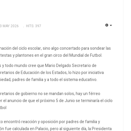
3 MAY 2026
HITS: 397
EMPTY
ación del ciclo escolar, sino algo concertado para sondear las
stas y plantones en el gran circo del Mundial de Futbol.
s y todo mundo cree que Mario Delgado Secretario de
etarios de Educación de los Estados, lo hizo por iniciativa
ciedad, padres de familia y a todo el sistema educativo.
cretarios de gobierno no se mandan solos, hay un férreo
er el anuncio de que el próximo 5 de Junio se terminaría el ciclo
tbol
to encontró reacción y oposición por padres de familia y
 fue calculada en Palacio, pero al siguiente día, la Presidenta