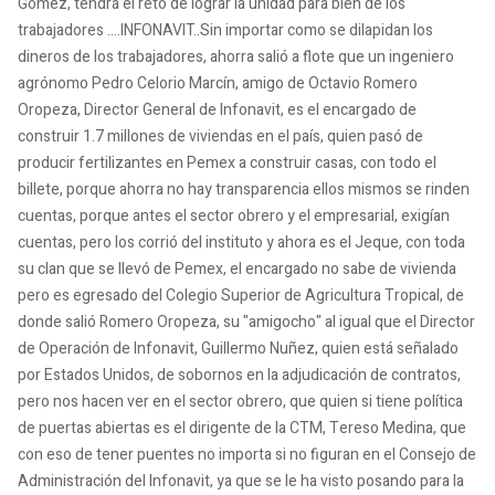
Gómez, tendrá el reto de lograr la unidad para bien de los
trabajadores ....INFONAVIT..Sin importar como se dilapidan los
dineros de los trabajadores, ahorra salió a flote que un ingeniero
agrónomo Pedro Celorio Marcín, amigo de Octavio Romero
Oropeza, Director General de Infonavit, es el encargado de
construir 1.7 millones de viviendas en el país, quien pasó de
producir fertilizantes en Pemex a construir casas, con todo el
billete, porque ahorra no hay transparencia ellos mismos se rinden
cuentas, porque antes el sector obrero y el empresarial, exigían
cuentas, pero los corrió del instituto y ahora es el Jeque, con toda
su clan que se llevó de Pemex, el encargado no sabe de vivienda
pero es egresado del Colegio Superior de Agricultura Tropical, de
donde salió Romero Oropeza, su "amigocho" al igual que el Director
de Operación de Infonavit, Guillermo Nuñez, quien está señalado
por Estados Unidos, de sobornos en la adjudicación de contratos,
pero nos hacen ver en el sector obrero, que quien si tiene política
de puertas abiertas es el dirigente de la CTM, Tereso Medina, que
con eso de tener puentes no importa si no figuran en el Consejo de
Administración del Infonavit, ya que se le ha visto posando para la