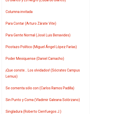
Lo Blanco y Lo Negro (Eduardo Blanco)
Columna invitada
Para Contar (Arturo Zárate Vite)
Para Gente Normal (José Luis Benavides)
Picotazo Político (Miguel Ángel López Farías)
Poder Mexiquense (Daniel Camacho)
¡Que conste... Los olvidados! (Sócrates Campus
Lemus)
Se comenta sólo con (Carlos Ramos Padilla)
Sin Punto y Coma (Vladimir Galeana Solórzano)
Singladura (Roberto Cienfuegos J.)