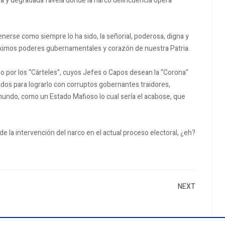
a y degradada favela donde la narco delincuencia opera
nerse como siempre lo ha sido, la señorial, poderosa, digna y
máximos poderes gubernamentales y corazón de nuestra Patria.
” o por los “Cárteles”, cuyos Jefes o Capos desean la “Corona”
dos para lograrlo con corruptos gobernantes traidores,
mundo, como un Estado Mafioso lo cual sería el acabose, que
de la intervención del narco en el actual proceso electoral, ¿eh?
NEXT