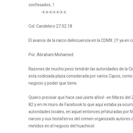
confesados...!
-x-x-x-x-x-x-x
Col. Candelero 27 02 18
El avance de la narco delincuencia en la CDMX (Y ya en ca
Por: Abraham Mohamed
Razones de mucho peso tendrán las autoridades de la Ci
esta codiciada plaza considerada por varios Capos, como 
negocio y poder que tiene.
Quiero precisar que hace casi ¡siete años! -en Marzo del
82 y en mi muro de Facebook lo que aquí estaba ya ocurri
autoridades locales, en aquel entonces jefaturadas por Ma
narcos y sus testaferros del crimen organizado autores d
metidos en el negocio del huachicol.