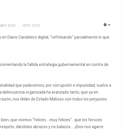
UARY 2020
HITS: 2270
EMPTY
 en Diario Candelero digital, "refriteando" parcialmente lo que
 comentando la fallida estrategia gubernamental en contra de
riminalidad que padecemos, por corrupción e impunidad, vuelvo a
 la delincuencia organizada ha avanzado tanto, que ya en
zón, nos tildan de Estado Mafioso con todos los perjuicios
en, que vivimos "felices....muy felices"...que los feroces
espeto, dándoles abrazos y no balazos.....¡Dios nos agarre