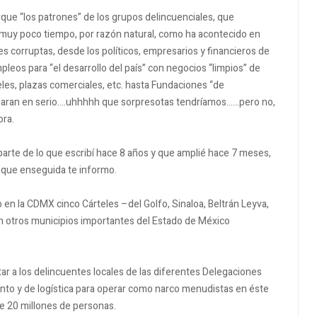
rque “los patrones” de los grupos delincuenciales, que
 muy poco tiempo, por razón natural, como ha acontecido en
es corruptas, desde los políticos, empresarios y financieros de
pleos para “el desarrollo del país” con negocios “limpios” de
eles, plazas comerciales, etc. hasta Fundaciones “de
igaran en serio….uhhhhh que sorpresotas tendríamos……pero no,
ora.
arte de lo que escribí hace 8 años y que amplié hace 7 meses,
 que enseguida te informo.
 en la CDMX cinco Cárteles –del Golfo, Sinaloa, Beltrán Leyva,
én otros municipios importantes del Estado de México
tar a los delincuentes locales de las diferentes Delegaciones
ento y de logística para operar como narco menudistas en éste
 20 millones de personas.