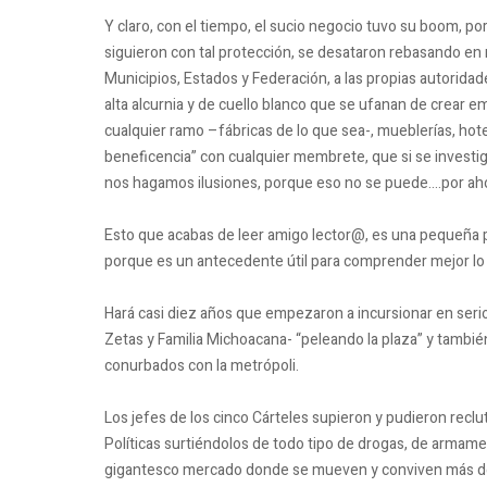
Y claro, con el tiempo, el sucio negocio tuvo su boom, po
siguieron con tal protección, se desataron rebasando en
Municipios, Estados y Federación, a las propias autoridad
alta alcurnia y de cuello blanco que se ufanan de crear em
cualquier ramo –fábricas de lo que sea-, mueblerías, hot
beneficencia” con cualquier membrete, que si se invest
nos hagamos ilusiones, porque eso no se puede….por ah
Esto que acabas de leer amigo lector@, es una pequeña p
porque es un antecedente útil para comprender mejor lo
Hará casi diez años que empezaron a incursionar en serio
Zetas y Familia Michoacana- “peleando la plaza” y tambi
conurbados con la metrópoli.
Los jefes de los cinco Cárteles supieron y pudieron reclu
Políticas surtiéndolos de todo tipo de drogas, de armam
gigantesco mercado donde se mueven y conviven más de