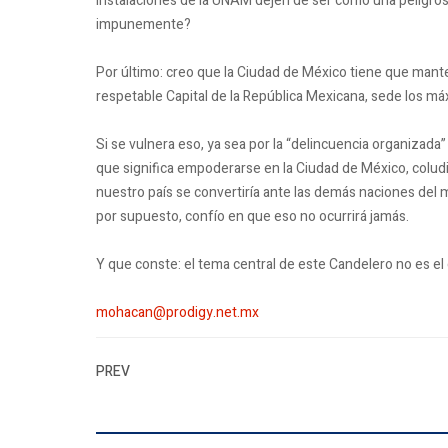
instalaciones de la UNAM dejen de ser como una peligros
impunemente?
Por último: creo que la Ciudad de México tiene que mante
respetable Capital de la República Mexicana, sede los 
Si se vulnera eso, ya sea por la “delincuencia organizada
que significa empoderarse en la Ciudad de México, coludi
nuestro país se convertiría ante las demás naciones del 
por supuesto, confío en que eso no ocurrirá jamás.
Y que conste: el tema central de este Candelero no es el 
mohacan@prodigy.net.mx
PREV