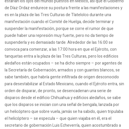
estarían los ojos del mundo puestos en México, así que el Gobierno
de Díaz Ordaz endurece su postura frente a las manifestaciones y
es en la plaza de las Tres Culturas de Tlatelolco durante una
manifestación cuando el Comité de Huelga, decide terminar y
suspender la manifestación, porque se corre el rumor de que
puede haber una represión muy fuerte, pero no da tiempo de
suspenderla y es demasiado tarde. Alrededor de las 16:00 se
convoca para comenzar, a las 17:00 hora en que el Ejército, con
tanquetas entra a la plaza de las Tres Culturas, pero los edificios
aledaños están ocupados – se ha dicho siempre – por agentes de
la Secretaría de Gobernación, armados y con guantes blancos, se
sabe también, que habría gente infiltrada de origen desconocido
para desestabilizar al Estado Mexicano, cuando el Ejército entra, sin
orden de disparar, de pronto, se desencadenan una serie de
disparos desde el edificio Chihuahua y edificios aledaños, se sabe
que los disparos se inician con una señal de bengala, lanzada por
un helicóptero que sobre vuela, jamás se ha sabido, quien tripulaba
el helicóptero – se especula – que quien viajaba en él, era el
secretario de gobernación Luis Echeverría, quien acostumbrado a