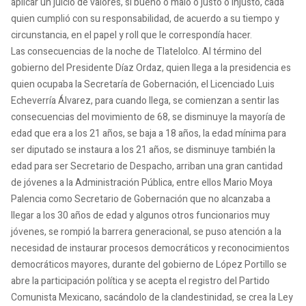
aplicar un juicio de valores, si bueno o malo o justo o injusto, cada
quien cumplió con su responsabilidad, de acuerdo a su tiempo y
circunstancia, en el papel y roll que le correspondía hacer.
Las consecuencias de la noche de Tlatelolco. Al término del
gobierno del Presidente Díaz Ordaz, quien llega a la presidencia es
quien ocupaba la Secretaría de Gobernación, el Licenciado Luis
Echeverría Álvarez, para cuando llega, se comienzan a sentir las
consecuencias del movimiento de 68, se disminuye la mayoría de
edad que era a los 21 años, se baja a 18 años, la edad mínima para
ser diputado se instaura a los 21 años, se disminuye también la
edad para ser Secretario de Despacho, arriban una gran cantidad
de jóvenes a la Administración Pública, entre ellos Mario Moya
Palencia como Secretario de Gobernación que no alcanzaba a
llegar a los 30 años de edad y algunos otros funcionarios muy
jóvenes, se rompió la barrera generacional, se puso atención a la
necesidad de instaurar procesos democráticos y reconocimientos
democráticos mayores, durante del gobierno de López Portillo se
abre la participación política y se acepta el registro del Partido
Comunista Mexicano, sacándolo de la clandestinidad, se crea la Ley