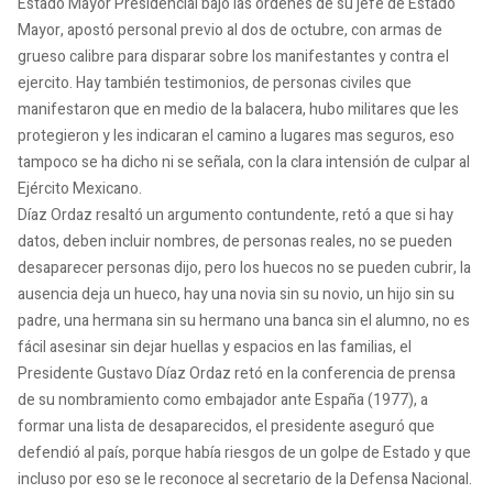
Estado Mayor Presidencial bajo las ordenes de su jefe de Estado
Mayor, apostó personal previo al dos de octubre, con armas de
grueso calibre para disparar sobre los manifestantes y contra el
ejercito. Hay también testimonios, de personas civiles que
manifestaron que en medio de la balacera, hubo militares que les
protegieron y les indicaran el camino a lugares mas seguros, eso
tampoco se ha dicho ni se señala, con la clara intensión de culpar al
Ejército Mexicano.
Díaz Ordaz resaltó un argumento contundente, retó a que si hay
datos, deben incluir nombres, de personas reales, no se pueden
desaparecer personas dijo, pero los huecos no se pueden cubrir, la
ausencia deja un hueco, hay una novia sin su novio, un hijo sin su
padre, una hermana sin su hermano una banca sin el alumno, no es
fácil asesinar sin dejar huellas y espacios en las familias, el
Presidente Gustavo Díaz Ordaz retó en la conferencia de prensa
de su nombramiento como embajador ante España (1977), a
formar una lista de desaparecidos, el presidente aseguró que
defendió al país, porque había riesgos de un golpe de Estado y que
incluso por eso se le reconoce al secretario de la Defensa Nacional.