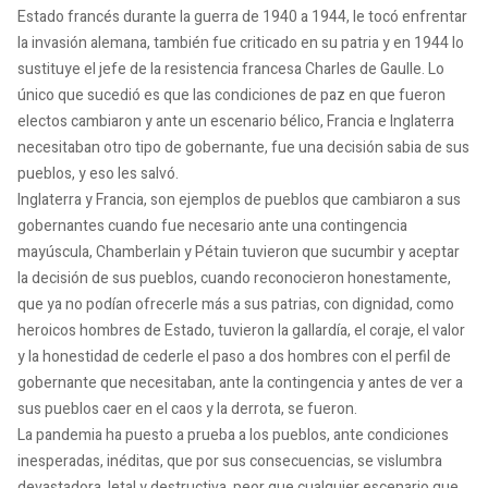
Estado francés durante la guerra de 1940 a 1944, le tocó enfrentar
la invasión alemana, también fue criticado en su patria y en 1944 lo
sustituye el jefe de la resistencia francesa Charles de Gaulle. Lo
único que sucedió es que las condiciones de paz en que fueron
electos cambiaron y ante un escenario bélico, Francia e Inglaterra
necesitaban otro tipo de gobernante, fue una decisión sabia de sus
pueblos, y eso les salvó.
Inglaterra y Francia, son ejemplos de pueblos que cambiaron a sus
gobernantes cuando fue necesario ante una contingencia
mayúscula, Chamberlain y Pétain tuvieron que sucumbir y aceptar
la decisión de sus pueblos, cuando reconocieron honestamente,
que ya no podían ofrecerle más a sus patrias, con dignidad, como
heroicos hombres de Estado, tuvieron la gallardía, el coraje, el valor
y la honestidad de cederle el paso a dos hombres con el perfil de
gobernante que necesitaban, ante la contingencia y antes de ver a
sus pueblos caer en el caos y la derrota, se fueron.
La pandemia ha puesto a prueba a los pueblos, ante condiciones
inesperadas, inéditas, que por sus consecuencias, se vislumbra
devastadora, letal y destructiva, peor que cualquier escenario que