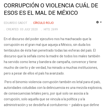
CORRUPCIÓN O VIOLENCIA CUÁL DE
ESOS ES EL MAL DE MÉXICO
EDUARDO SADOT
CÍRCULO ROJO
EMP
CREATED: 03 JULY 2020
HITS: 2699
En el discurso del poder ejecutivo nos ha machacado que la
corrupción es el gran mal que aqueja a México, sin duda los
tentáculos de ésta han penetrado todas las esferas del país. El
discurso que la señala como la madre de todos los males también
ha servido como lema y bandera de campaña, convence y tiene
mucho de cierto y de verdad, ha minado a muchas instituciones,
pero a pesar de ellos el país ha avanzado.
Pero el binomio violencia-corrupción también es letal para el país,
autoridades coludidas con la delincuencia es una mezcla explosiva,
de consecuencias letales pero, por qué solo se asocia a la
corrupción, solo aquella que se vincula a la política y a la
administración y se desdeña al contubernio – palabra que define