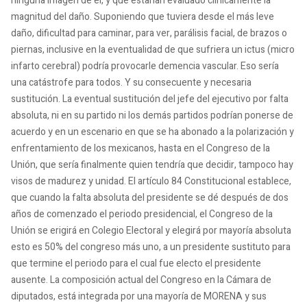
ninguna imagen de él, y que estarían evaluado clínicamente la
magnitud del daño. Suponiendo que tuviera desde el más leve
daño, dificultad para caminar, para ver, parálisis facial, de brazos o
piernas, inclusive en la eventualidad de que sufriera un ictus (micro
infarto cerebral) podría provocarle demencia vascular. Eso sería
una catástrofe para todos. Y su consecuente y necesaria
sustitución. La eventual sustitución del jefe del ejecutivo por falta
absoluta, ni en su partido ni los demás partidos podrían ponerse de
acuerdo y en un escenario en que se ha abonado a la polarización y
enfrentamiento de los mexicanos, hasta en el Congreso de la
Unión, que sería finalmente quien tendría que decidir, tampoco hay
visos de madurez y unidad. El artículo 84 Constitucional establece,
que cuando la falta absoluta del presidente se dé después de dos
años de comenzado el periodo presidencial, el Congreso de la
Unión se erigirá en Colegio Electoral y elegirá por mayoría absoluta
esto es 50% del congreso más uno, a un presidente sustituto para
que termine el periodo para el cual fue electo el presidente
ausente. La composición actual del Congreso en la Cámara de
diputados, está integrada por una mayoría de MORENA y sus