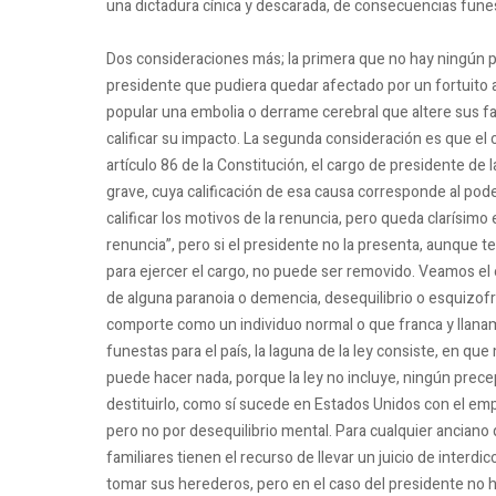
una dictadura cínica y descarada, de consecuencias fune
Dos consideraciones más;
la primera que no hay ningún p
presidente que pudiera quedar afectado por un fortuito a
popular una embolia o derrame cerebral que altere sus 
calificar su impacto.
La segunda consideración es que el c
artículo 86 de la Constitución, el cargo de presidente de 
grave, cuya calificación de esa causa corresponde al pode
calificar los motivos de la renuncia, pero queda clarísimo e
renuncia”,
pero si el presidente no la presenta, aunque
para ejercer el cargo, no puede ser removido.
Veamos el 
de alguna paranoia o demencia, desequilibrio o esquizof
comporte como un individuo normal o que franca y llan
funestas para el país, la laguna de la ley consiste, en qu
puede hacer nada, porque la ley no incluye, ningún precept
destituirlo, como sí sucede en Estados Unidos con el e
pero no por desequilibrio mental.
Para cualquier anciano
familiares tienen el recurso de llevar un juicio de interdi
tomar sus herederos, pero en el caso del presidente no