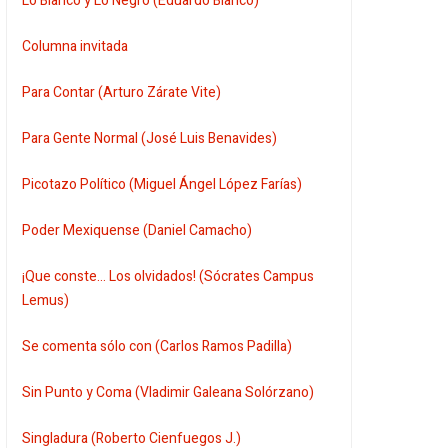
Lo Blanco y Lo Negro (Eduardo Blanco)
Columna invitada
Para Contar (Arturo Zárate Vite)
Para Gente Normal (José Luis Benavides)
Picotazo Político (Miguel Ángel López Farías)
Poder Mexiquense (Daniel Camacho)
¡Que conste... Los olvidados! (Sócrates Campus
Lemus)
Se comenta sólo con (Carlos Ramos Padilla)
Sin Punto y Coma (Vladimir Galeana Solórzano)
Singladura (Roberto Cienfuegos J.)