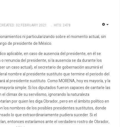
CREATED: 02 FEBRUARY 2021
HITS: 2478
EMPTY
asionamientos ni particularizando sobre el momento actual, sin
cargo de presidente de México.
ico aplicable, en caso de ausencia del presidente, en él se
o renuncia del presidente, si la ausencia se da durante los
ser un caso actual), el secretario de gobernación asumirá el
deral nombre al presidente sustituto que termine el periodo del
ará al presidente sustituto.
Como MORENA, hoy es mayoría, y la
 mayoría simple.
Si los diputados fueron capaces de cantarle las
el climax de su servilismo, ignorando la naturaleza
otarían por quien les diga Obrador, pero en el ámbito político en
on los nombres de los posibles presidentes sustitutos, donde
nsado lo que extraordinariamente pudiera suceder.
Si el
rían, entonces estaríamos ante el verdadero rostro de Obrador,