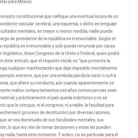
stas para México.
recepto constitucional que califique una eventual locura de un
ccidente vascular cerebral, una isquemia, o dicho en lenguaje
facultades mentales, en mayor o menor medida, nadie puede
argo de presidente de la república es irrenunciable.
Según el
la república es irrenunciable y solo puede renunciar por causa
r legislativo, léase Congreso de la Unión o Federal, quien podrá
n éste artículo, que el requisito inicial, es “que presente la
 tenga cualquier manifestación que deje impedido mentalmente
ejemplo extremo, que por una embolia pierda la razón o sufra
renia, que altere su conducta, aún cuando aparentemente se
amente realice comportamientos extraños consecuencias sean
e material y prácticamente el país queda indefenso y no se
o que le otorgue, ni al congreso, ni a nadie, la facultad para
mpechement (proceso de destitución) por diversas razones,
 que se vea disminuido de sus facultades mentales, sus
cción, lo que les rele de tomar decisiones y estas las pueden
 hay nada, hasta este momento.
Y aclaro, no es particular para el