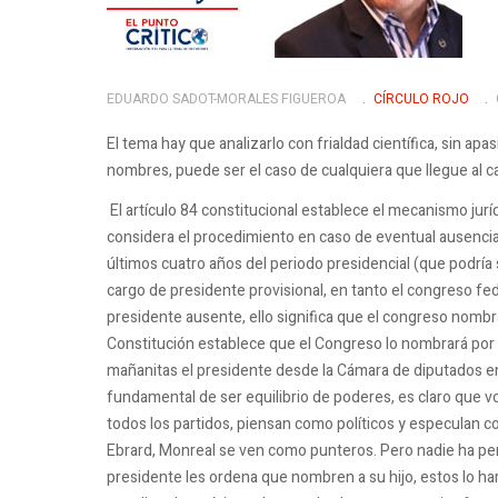
EDUARDO SADOT-MORALES FIGUEROA
CÍRCULO ROJO
El tema hay que analizarlo con frialdad científica, sin ap
nombres, puede ser el caso de cualquiera que llegue al 
El artículo 84 constitucional establece el mecanismo juríd
considera el procedimiento en caso de eventual ausencia 
últimos cuatro años del periodo presidencial (que podría 
cargo de presidente provisional, en tanto el congreso fe
presidente ausente, ello significa que el congreso nombr
Constitución establece que el Congreso lo nombrará por
mañanitas el presidente desde la Cámara de diputados en 
fundamental de ser equilibrio de poderes,
es claro que v
todos los partidos, piensan como políticos y especulan c
Ebrard, Monreal se ven como punteros.
Pero nadie ha pe
presidente les ordena que nombren a su hijo, estos lo ha