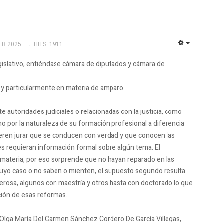
ER 2025
HITS: 1911
EMPTY
gislativo, entiéndase cámara de diputados y cámara de
 y particularmente en materia de amparo.
utoridades judiciales o relacionadas con la justicia, como
echo por la naturaleza de su formación profesional a diferencia
ieren jurar que se conducen con verdad y que conocen las
es requieran información formal sobre algún tema. El
 materia, por eso sorprende que no hayan reparado en las
cuyo caso o no saben o mienten, el supuesto segundo resulta
merosa, algunos con maestría y otros hasta con doctorado lo que
ción de esas reformas.
 Olga María Del Carmen Sánchez Cordero De García Villegas,