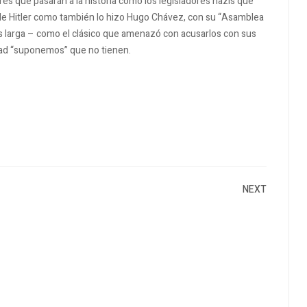
res que pasarán a la historia como los legisladores nazis que
de Hitler como también lo hizo Hugo Chávez, con su “Asamblea
 es larga – como el clásico que amenazó con acusarlos con sus
edad “suponemos” que no tienen.
NEXT