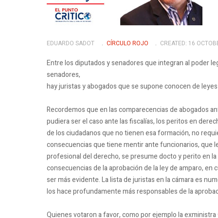
EDUARDO SADOT
CÍRCULO ROJO
CREATED: 16 OCTOB
Entre los diputados y senadores que integran al poder le
senadores,
hay juristas y abogados que se supone conocen de leyes
Recordemos que en las comparecencias de abogados ante a
pudiera ser el caso ante las fiscalías, los peritos en der
de los ciudadanos que no tienen esa formación, no requ
consecuencias que tiene mentir ante funcionarios, que l
profesional del derecho, se presume docto y perito en la
consecuencias de la aprobación de la ley de amparo, en 
ser más evidente. La lista de juristas en la cámara es nu
los hace profundamente más responsables de la aproba
Quienes votaron a favor, como por ejemplo la exministra