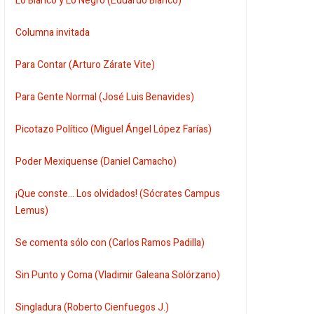
Lo Blanco y Lo Negro (Eduardo Blanco)
Columna invitada
Para Contar (Arturo Zárate Vite)
Para Gente Normal (José Luis Benavides)
Picotazo Político (Miguel Ángel López Farías)
Poder Mexiquense (Daniel Camacho)
¡Que conste... Los olvidados! (Sócrates Campus
Lemus)
Se comenta sólo con (Carlos Ramos Padilla)
Sin Punto y Coma (Vladimir Galeana Solórzano)
Singladura (Roberto Cienfuegos J.)