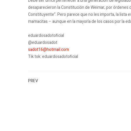
Debe ser difícil pertenecer a una generación de legislado
desaparecieron la Constitución de Weimar, por órdenes 
Constituyente”. Pero parece que no les importa, la lista
mamacitas – aunque en la mayoría de los casos por la 
eduardosadotoficial
@eduardosadot
sadot16@hotmail.com
Tik tok: eduardosadotoficial
PREV