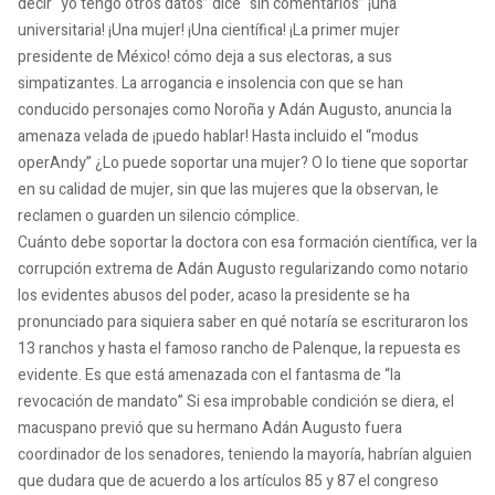
decir “yo tengo otros datos” dice “sin comentarios” ¡una
universitaria! ¡Una mujer! ¡Una científica! ¡La primer mujer
presidente de México! cómo deja a sus electoras, a sus
simpatizantes. La arrogancia e insolencia con que se han
conducido personajes como Noroña y Adán Augusto, anuncia la
amenaza velada de ¡puedo hablar! Hasta incluido el “modus
operAndy” ¿Lo puede soportar una mujer? O lo tiene que soportar
en su calidad de mujer, sin que las mujeres que la observan, le
reclamen o guarden un silencio cómplice.
Cuánto debe soportar la doctora con esa formación científica, ver la
corrupción extrema de Adán Augusto regularizando como notario
los evidentes abusos del poder, acaso la presidente se ha
pronunciado para siquiera saber en qué notaría se escrituraron los
13 ranchos y hasta el famoso rancho de Palenque, la repuesta es
evidente. Es que está amenazada con el fantasma de “la
revocación de mandato” Si esa improbable condición se diera, el
macuspano previó que su hermano Adán Augusto fuera
coordinador de los senadores, teniendo la mayoría, habrían alguien
que dudara que de acuerdo a los artículos 85 y 87 el congreso