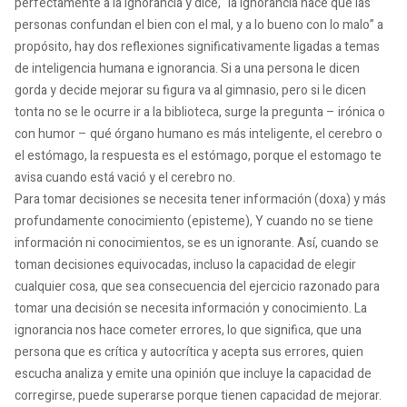
perfectamente a la ignorancia y dice, “la ignorancia hace que las
personas confundan el bien con el mal, y a lo bueno con lo malo” a
propósito, hay dos reflexiones significativamente ligadas a temas
de inteligencia humana e ignorancia. Si a una persona le dicen
gorda y decide mejorar su figura va al gimnasio, pero si le dicen
tonta no se le ocurre ir a la biblioteca, surge la pregunta – irónica o
con humor – qué órgano humano es más inteligente, el cerebro o
el estómago, la respuesta es el estómago, porque el estomago te
avisa cuando está vació y el cerebro no.
Para tomar decisiones se necesita tener información (doxa) y más
profundamente conocimiento (episteme), Y cuando no se tiene
información ni conocimientos, se es un ignorante. Así, cuando se
toman decisiones equivocadas, incluso la capacidad de elegir
cualquier cosa, que sea consecuencia del ejercicio razonado para
tomar una decisión se necesita información y conocimiento. La
ignorancia nos hace cometer errores, lo que significa, que una
persona que es crítica y autocrítica y acepta sus errores, quien
escucha analiza y emite una opinión que incluye la capacidad de
corregirse, puede superarse porque tienen capacidad de mejorar.