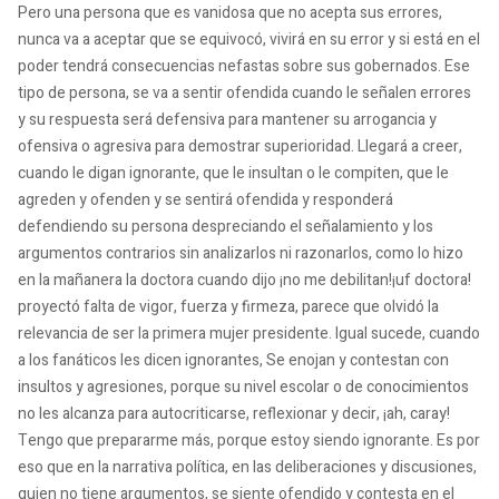
Pero una persona que es vanidosa que no acepta sus errores,
nunca va a aceptar que se equivocó, vivirá en su error y si está en el
poder tendrá consecuencias nefastas sobre sus gobernados. Ese
tipo de persona, se va a sentir ofendida cuando le señalen errores
y su respuesta será defensiva para mantener su arrogancia y
ofensiva o agresiva para demostrar superioridad. Llegará a creer,
cuando le digan ignorante, que le insultan o le compiten, que le
agreden y ofenden y se sentirá ofendida y responderá
defendiendo su persona despreciando el señalamiento y los
argumentos contrarios sin analizarlos ni razonarlos, como lo hizo
en la mañanera la doctora cuando dijo ¡no me debilitan!¡uf doctora!
proyectó falta de vigor, fuerza y firmeza, parece que olvidó la
relevancia de ser la primera mujer presidente. Igual sucede, cuando
a los fanáticos les dicen ignorantes, Se enojan y contestan con
insultos y agresiones, porque su nivel escolar o de conocimientos
no les alcanza para autocriticarse, reflexionar y decir, ¡ah, caray!
Tengo que prepararme más, porque estoy siendo ignorante. Es por
eso que en la narrativa política, en las deliberaciones y discusiones,
quien no tiene argumentos, se siente ofendido y contesta en el