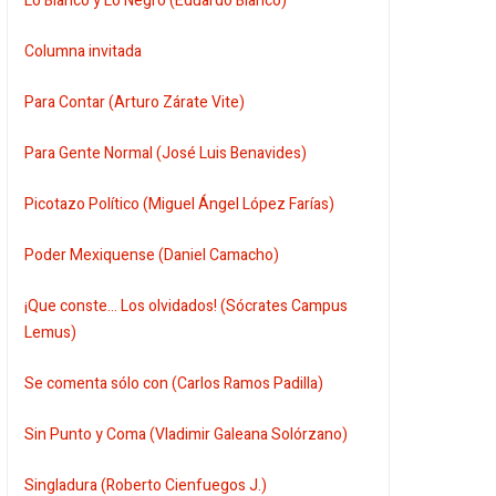
Lo Blanco y Lo Negro (Eduardo Blanco)
Columna invitada
Para Contar (Arturo Zárate Vite)
Para Gente Normal (José Luis Benavides)
Picotazo Político (Miguel Ángel López Farías)
Poder Mexiquense (Daniel Camacho)
¡Que conste... Los olvidados! (Sócrates Campus
Lemus)
Se comenta sólo con (Carlos Ramos Padilla)
Sin Punto y Coma (Vladimir Galeana Solórzano)
Singladura (Roberto Cienfuegos J.)