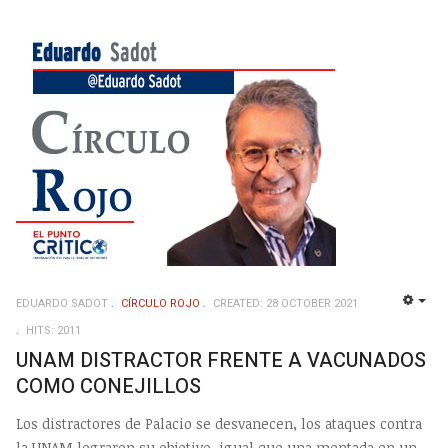
EDUARDO SADOT
CÍRCULO ROJO
CREATED: 28 OCTOBER 2021
EMP
HITS: 2011
UNAM DISTRACTOR FRENTE A VACUNADOS
COMO CONEJILLOS
Los distractores de Palacio se desvanecen, los ataques contra
la UNAM lograron su objetivo, igual que una mentada en un