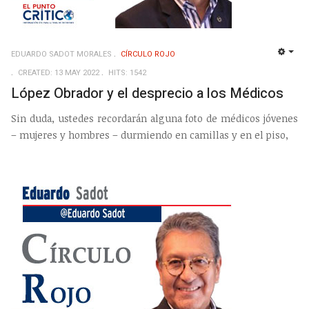
EDUARDO SADOT MORALES
CÍRCULO ROJO
EMP
CREATED: 13 MAY 2022
HITS: 1542
López Obrador y el desprecio a los Médicos
Sin duda, ustedes recordarán alguna foto de médicos jóvenes
– mujeres y hombres – durmiendo en camillas y en el piso,