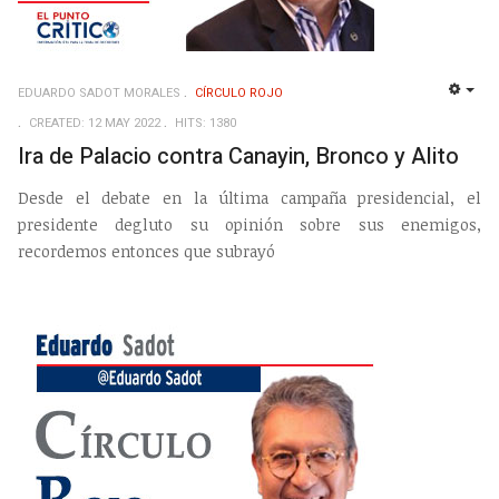
EDUARDO SADOT MORALES
CÍRCULO ROJO
EMP
CREATED: 12 MAY 2022
HITS: 1380
Ira de Palacio contra Canayin, Bronco y Alito
Desde el debate en la última campaña presidencial, el
presidente degluto su opinión sobre sus enemigos,
recordemos entonces que subrayó