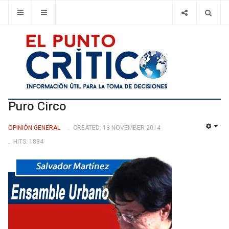
Puro Circo
OPINIÓN GENERAL
CREATED: 13 NOVEMBER 2014
EMP
HITS: 1884