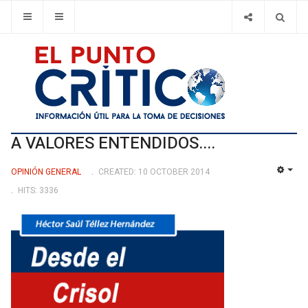
A VALORES ENTENDIDOS....
OPINIÓN GENERAL
CREATED: 10 OCTOBER 2014
EMP
HITS: 3336