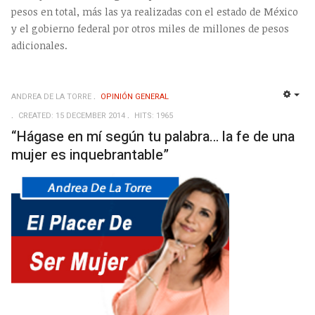
pesos en total, más las ya realizadas con el estado de México
y el gobierno federal por otros miles de millones de pesos
adicionales.
ANDREA DE LA TORRE
OPINIÓN GENERAL
EMP
CREATED: 15 DECEMBER 2014
HITS: 1965
“Hágase en mí según tu palabra… la fe de una
mujer es inquebrantable”