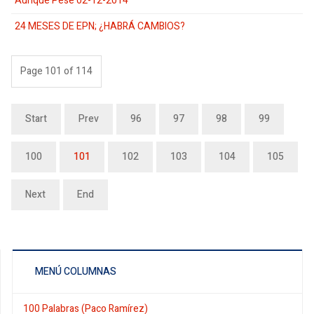
Aunque Pese 02-12-2014
24 MESES DE EPN; ¿HABRÁ CAMBIOS?
Page 101 of 114
Start
Prev
96
97
98
99
100
101
102
103
104
105
Next
End
MENÚ COLUMNAS
100 Palabras (Paco Ramírez)