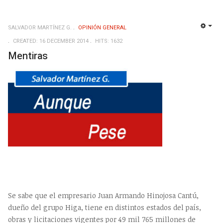
SALVADOR MARTÍNEZ G.
OPINIÓN GENERAL
EMP
CREATED: 16 DECEMBER 2014
HITS: 1632
Mentiras
Se sabe que el empresario Juan Armando Hinojosa Cantú,
dueño del grupo Higa, tiene en distintos estados del país,
obras y licitaciones vigentes por 49 mil 765 millones de