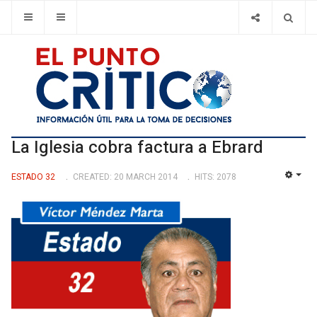
La Iglesia cobra factura a Ebrard
ESTADO 32
CREATED: 20 MARCH 2014
HITS: 2078
EMP