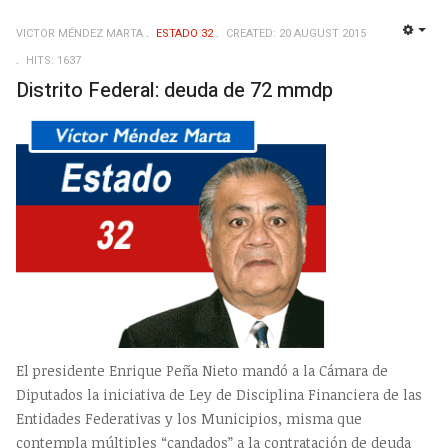
VICTOR MÉNDEZ MARTA
ESTADO 32
CREATED: 20 AUGUST 2015
EMP
HITS: 1637
Distrito Federal: deuda de 72 mmdp
El presidente Enrique Peña Nieto mandó a la Cámara de
Diputados la iniciativa de Ley de Disciplina Financiera de las
Entidades Federativas y los Municipios, misma que
contempla múltiples “candados” a la contratación de deuda