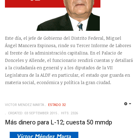
Este día, el jefe de Gobierno del Distrito Federal, Miguel
Ángel Mancera Espinosa, rinde su Tercer Informe de Labores
al frente de la administración capitalina. En el Palacio de
Donceles y Allende, el funcionario rendirá cuentas y detallará
a la ciudadanía en general y a los diputados de la VII
Legislatura de la ALDF en particular, el estado que guarda en
materia social, económica y política la gran ciudad.
VICTOR MENDEZ MARTA
ESTADO 32
EMP
CREATED: 03 SEPTEMBER 2015
HITS: 2326
Más dinero para L-12; cuesta 50 mmdp