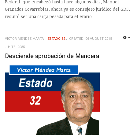
Federal, que encabezó hasta hace algunos días, Manuel
Granados Covarrubias, ahora ya es consejero jurídico del GDF,
resultó ser una carga pesada para el erario
VICTOR MÉNDEZ MARTA
ESTADO 32
CREATED: 06 AUGUST 2015
EMP
HITS: 2085
Desciende aprobación de Mancera