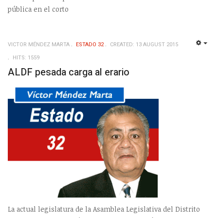
pública en el corto
VICTOR MÉNDEZ MARTA
ESTADO 32
CREATED: 13 AUGUST 2015
EMP
HITS: 1559
ALDF pesada carga al erario
La actual legislatura de la Asamblea Legislativa del Distrito