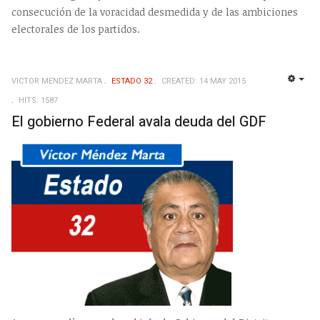
consecución de la voracidad desmedida y de las ambiciones
electorales de los partidos.
VICTOR MENDEZ MARTA
ESTADO 32
CREATED: 14 MAY 2015
EMP
HITS: 1587
El gobierno Federal avala deuda del GDF