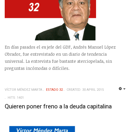
En días pasados el ex jefe del GDF, Andrés Manuel López
Obrador, fue entrevistado en un diario de tendencia
universal. La entrevista fue bastante aterciopelada, sin
preguntas incómodas o difíciles.
VÍCTOR MÉNDEZ MARTA
ESTADO 32
CREATED: 30 APRIL 2015
EMP
HITS: 1401
Quieren poner freno a la deuda capitalina