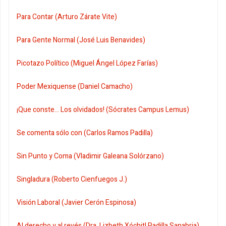
Para Contar (Arturo Zárate Vite)
Para Gente Normal (José Luis Benavides)
Picotazo Político (Miguel Ángel López Farías)
Poder Mexiquense (Daniel Camacho)
¡Que conste... Los olvidados! (Sócrates Campus Lemus)
Se comenta sólo con (Carlos Ramos Padilla)
Sin Punto y Coma (Vladimir Galeana Solórzano)
Singladura (Roberto Cienfuegos J.)
Visión Laboral (Javier Cerón Espinosa)
Al derecho y al revés (Dra. Lizbeth Xóchitl Padilla Sanabria)