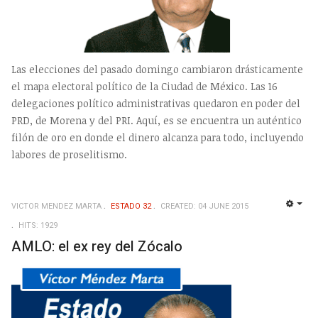
Las elecciones del pasado domingo cambiaron drásticamente
el mapa electoral político de la Ciudad de México. Las 16
delegaciones político administrativas quedaron en poder del
PRD, de Morena y del PRI. Aquí, es se encuentra un auténtico
filón de oro en donde el dinero alcanza para todo, incluyendo
labores de proselitismo.
VICTOR MENDEZ MARTA
ESTADO 32
CREATED: 04 JUNE 2015
EMP
HITS: 1929
AMLO: el ex rey del Zócalo