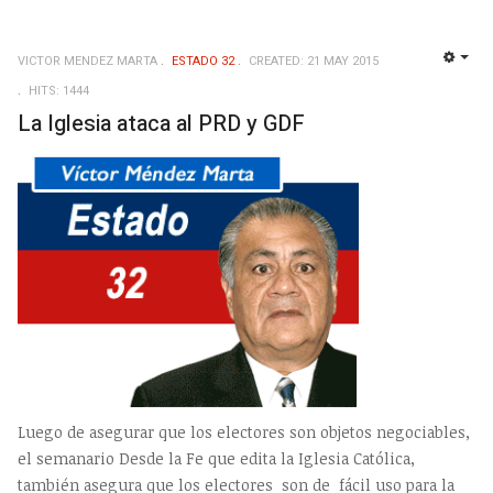
VICTOR MENDEZ MARTA
ESTADO 32
CREATED: 21 MAY 2015
EMP
HITS: 1444
La Iglesia ataca al PRD y GDF
Luego de asegurar que los electores son objetos negociables,
el semanario Desde la Fe que edita la Iglesia Católica,
también asegura que los electores son de fácil uso para la