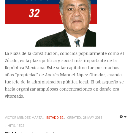
La Plaza de la Constitución, conocida popularmente como el
Zócalo, es la plaza política y social más importante de la
República Mexicana. Este solar capitalino fue por muchos
años “propiedad” de Andrés Manuel López Obrador, cuando
fue jefe de la administración pública local. El tabasqueño se
hacía organizar ampulosas concentraciones en donde era
vitoreado.
VICTOR MENDEZ MARTA
ESTADO 32
CREATED: 28 MAY 2015
EMP
HITS: 1502