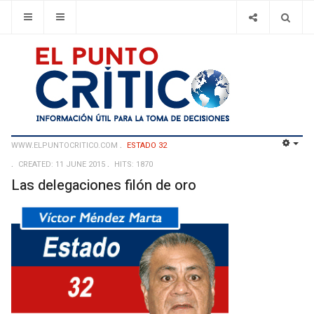
WWW.ELPUNTOCRITICO.COM
ESTADO 32
EMP
CREATED: 11 JUNE 2015
HITS: 1870
Las delegaciones filón de oro