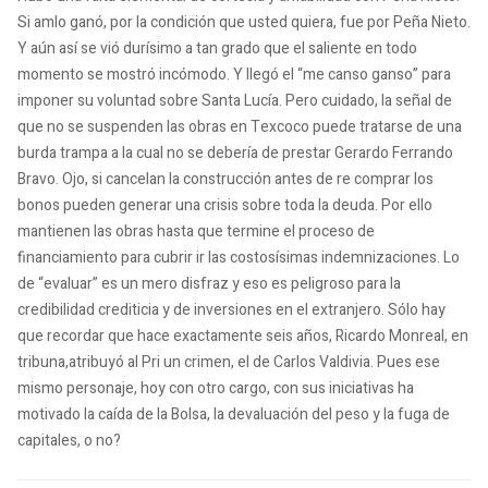
Si amlo ganó, por la condición que usted quiera, fue por Peña Nieto.
Y aún así se vió durísimo a tan grado que el saliente en todo
momento se mostró incómodo. Y llegó el “me canso ganso” para
imponer su voluntad sobre Santa Lucía. Pero cuidado, la señal de
que no se suspenden las obras en Texcoco puede tratarse de una
burda trampa a la cual no se debería de prestar Gerardo Ferrando
Bravo. Ojo, si cancelan la construcción antes de re comprar los
bonos pueden generar una crisis sobre toda la deuda. Por ello
mantienen las obras hasta que termine el proceso de
financiamiento para cubrir ir las costosísimas indemnizaciones. Lo
de “evaluar” es un mero disfraz y eso es peligroso para la
credibilidad crediticia y de inversiones en el extranjero. Sólo hay
que recordar que hace exactamente seis años, Ricardo Monreal, en
tribuna,atribuyó al Pri un crimen, el de Carlos Valdivia. Pues ese
mismo personaje, hoy con otro cargo, con sus iniciativas ha
motivado la caída de la Bolsa, la devaluación del peso y la fuga de
capitales, o no?