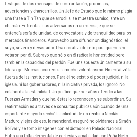
testigos de dos mensajes de confrontación, promesas,
advertencias y chascarrillos. Un Jefe de Estado que lo mismo plagia
una frase a Tin Tan que se arrodilla, se muestra sumiso, ante un
chamán. Enfrenta a sus adversarios en un mensaje que se
entendía sería de unidad, de convocatoria y de tranquilidad para los
mercados financieros. Aprovecho para difundir un diagnóstico, el
suyo, severo y devastador. Una narrativa de reto para quienes no
votaron por él. Subrayó que sólo en él radica la honestidad pero
también la capacidad del perdón. Fue una apuesta únicamente a su
liderazgo. Muchas ocurrencias, mucho voluntarismo. No enfatizó la
fuerza de las instituciones. Para él no existió el poder judicial, ni la
iglesia, ni los gobernadores, ni la iniciativa privada, los ignoró. No
colaboró a la estabilidad. Un político que por años ofendió a las
Fuerzas Armadas y que ho, éstas lo reconocen y se subordinan. Su
reafirmación es a través de consultas públicas aún cuando de una
importante mayoría recibió la solicitud de no recibir a Nicolás
Maduro y lejos de eso, lo mencionó, aseguró no olvidamos a Simón
Bolívar y se tomó imágenes con el dictador en Palacio Nacional.
Hubo una falta elemental de cortesía y amabilidad con Peña Nieto.