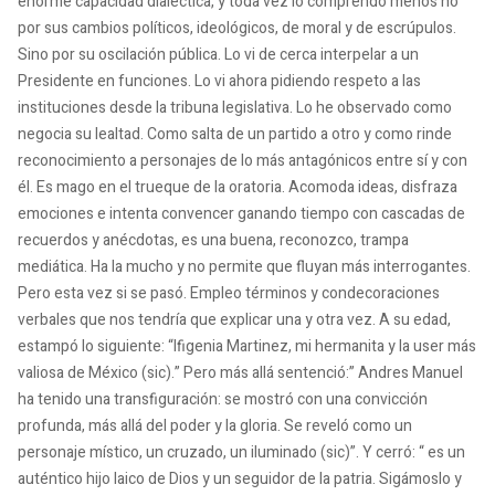
enorme capacidad dialéctica, y toda vez lo comprendo menos no
por sus cambios políticos, ideológicos, de moral y de escrúpulos.
Sino por su oscilación pública. Lo vi de cerca interpelar a un
Presidente en funciones. Lo vi ahora pidiendo respeto a las
instituciones desde la tribuna legislativa. Lo he observado como
negocia su lealtad. Como salta de un partido a otro y como rinde
reconocimiento a personajes de lo más antagónicos entre sí y con
él. Es mago en el trueque de la oratoria. Acomoda ideas, disfraza
emociones e intenta convencer ganando tiempo con cascadas de
recuerdos y anécdotas, es una buena, reconozco, trampa
mediática. Ha la mucho y no permite que fluyan más interrogantes.
Pero esta vez si se pasó. Empleo términos y condecoraciones
verbales que nos tendría que explicar una y otra vez. A su edad,
estampó lo siguiente: “Ifigenia Martinez, mi hermanita y la user más
valiosa de México (sic).” Pero más allá sentenció:” Andres Manuel
ha tenido una transfiguración: se mostró con una convicción
profunda, más allá del poder y la gloria. Se reveló como un
personaje místico, un cruzado, un iluminado (sic)”. Y cerró: “ es un
auténtico hijo laico de Dios y un seguidor de la patria. Sigámoslo y