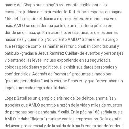
madre del Chapo pues ningún argumento creíble por el ex
consejero jurídico del expresidente. Referencia especial en página
155 del libro sobre el Juicio a expresidentes, en donde una vez
más, AMLO se consideraba parte de un ministerio público en
donde se dictaba, quién a capricho, era saqueador de los bienes
nacionales y quién no. ¿No violento AMLO? Scherer en su cargo
fue testigo de cómo las mañaneras funcionaban como tribunal y
patíbulo -gracias a Jesús Ramírez Cuéllar- de eventos y personajes
violentando las leyes, incluso exponiendo en su seguridad a
colegas periodistas y políticos, al exhibir sus datos personales y
confidenciales. Además de “sembrar” preguntas a modo por
“pseudo periodistas “-así lo escribe Scherer- y que fomentaban un
jugoso mercado negro de utilidades.
López Gatell es un ejemplo clarísimo de los delitos, anomalías y
tropelías que AMLO permitió a razón de la vida y miles de muertes
de personas por la pandemia. Y calló. En la página 168 señala que a
AMLO le daba “flojera “ reunirse con los empresarios. De la estafa
del avión presidencial y de la salida de Irma Eréndira por defender al