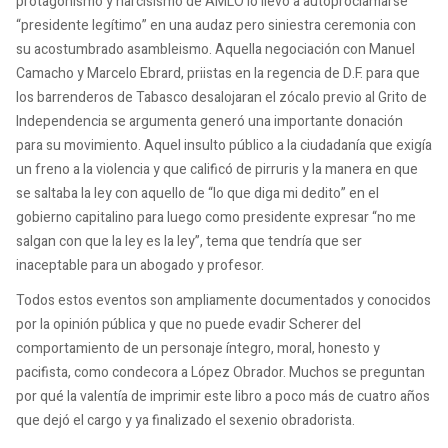
protagonismo y narcisismo de AMLO lo llevó a autoproclamarse
“presidente legítimo” en una audaz pero siniestra ceremonia con
su acostumbrado asambleismo. Aquella negociación con Manuel
Camacho y Marcelo Ebrard, priistas en la regencia de D.F. para que
los barrenderos de Tabasco desalojaran el zócalo previo al Grito de
Independencia se argumenta generó una importante donación
para su movimiento. Aquel insulto público a la ciudadanía que exigía
un freno a la violencia y que calificó de pirruris y la manera en que
se saltaba la ley con aquello de “lo que diga mi dedito” en el
gobierno capitalino para luego como presidente expresar “no me
salgan con que la ley es la ley”, tema que tendría que ser
inaceptable para un abogado y profesor.
Todos estos eventos son ampliamente documentados y conocidos
por la opinión pública y que no puede evadir Scherer del
comportamiento de un personaje íntegro, moral, honesto y
pacifista, como condecora a López Obrador. Muchos se preguntan
por qué la valentía de imprimir este libro a poco más de cuatro años
que dejó el cargo y ya finalizado el sexenio obradorista.