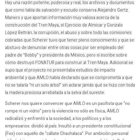
Hay una razón potente, poderosa y real, los archivos y documentos
que como tabla de salvación y escudo conserva Alejandro Gertz
Manero y que aportan información muy valiosa acerca de la
construcción del Tren Maya, el Ejercicio de Almicar y Gonzalo
López Beltrán, la corrupción, el abuso y sobre todo las comisiones
cobradas que Scherer tuvo que tener pleno conocimiento y que se
abstuvo de denunciar entre otras cosas por ser empleado del
padre de “Bobby” y presidente de México, pero sí escribe sobre
cómo destruyó FONATUR para construir al Tren Maya. Adicional se
supo que el proyecto no presentaba estudios de impacto
ambiental y que AMLO había declarado que se comprometía a que
no se talaría “ni un solo árbol” sin aclarar jamás qué se hizo con toda
la madera preciosa arrebatada a la selva del sureste.
Scherer nos quiere convencer que AMLO es un pacifista que “no
rompe ni un vidrio” pero la violencia no sólo es física, AMLO
radicalizó y enfrentó a la sociedad, a los políticos y a los
empresarios: dividió al país. Insultó a un presidente constitucional
(Fox) con aquello de “cállate Chachalaca”. Por ambición personal