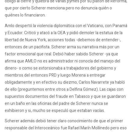
obligó al cierre y quiebra de varias pymes por su platón de Reforma,
que por cierto Scherer menciona pero no denuncia quién o
quiénes lo financiaron.
Amlo despertó la violencia diplomática con el Vaticano, con Panamá
y Ecuador. Criticó y atacó a la OEA y pidió demoler la estatua de la
libertad de Nueva York, acciones todas -debemos de entender-,
entonces de un pacifista. Scherer arma su narrativa más por un
factor emocional que real. Debió haber sabido Scherer -ya que
afirma que AMLO no es administrador ni conocía del manejo del
dinero- o como se extorsionaba a trabajadores del gobierno y
miembros del entonces PRD y luego Morena a entregar
obligadamente y en efectivo su diezmo, Carlos Navarrete ya habló
de ello (preguntemos entre otros a Delfina Gómez). Las cajas con
supuestos documentos del fraude en Tabasco y que se guardaron
en un baño en las oficinas del padre de Scherer nunca se
exhibieron y si, mucho se especuló que estaban vacías.
Scherer además debió tener claro conocimiento de que el primer
responsable del Interoceánico fue Rafael Marín Mollinedo pero eso