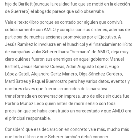
hijo de Bartlett (aunque la realidad fue que se metió en la elección
de Guerrero) el abogado parece que sólo observaba.
Vale el texto/libro porque es contado por alguien que convivía
cotidianamente con AMLO y cumplía con sus órdenes, además de
participar de muchas acciones promovidas por el Ejecutivo. A
Jesús Ramírez lo involucra en el huachicol y el financiamiento ilícito
de campañas. Julio Scherer Ibarra “hermano” de AMLO, deja muy
claro quiénes fueron sus enemigos en aquel gobierno: Manuel
Bartlett, Jesús Ramírez Cuevas, Adán Augusto López, Hugo
López-Gatell, Alejandro Gertz Manero, Olga Sánchez Cordero,
Martí Batres y Raquel Buenrostro pero hay varios datos, eventos y
nombres claves que fueron arrancados de la narrativa
transformada en conversación impresa, uno de ellos sin duda fue
Porfirio Muñoz Ledo quien antes de morir señaló con toda
precisión que se había construido un narcoestado y que AMLO era
el principal responsable.
Consideró que esa declaración en concreto vale más, mucho más
que todo el libro y que Scherer también debió conocer.