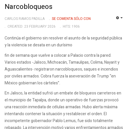
Narcobloqueos
CARLOS RAMOS PADILLA
SE COMENTA SÓLO CON
EMP
CREATED: 23 FEBRUARY 2026
HITS: 1906
Continúa el gobierno sin resolver el asunto de la seguridad pública
y la violencia se desata en un durísimo
fin de semana que vuelve a colocar a Palacio contra la pared.
Varios
estados -Jalisco, Michoacán, Tamaulipas, Colima, Nayarit y
Aguascalientes- registraron
narcobloqueos, saques e incendios
por civiles armados. Cobra fuerza la aseveración de Trump “en
México gobiernan los càrteles”.
En Jalisco, la entidad sufrió un embate de bloqueos carreteros en
el municipio de Tapalpa, donde un operativo de fuerzas provocó
una reacción inmediata de células armadas
.
Hubo alerta máxima
intentando contener la situación y restablecer el orden. El
incompetente gobernador Pablo Lemus, fue sido totalmente
rebasado. La intervención motivó varios enfrentamientos armados