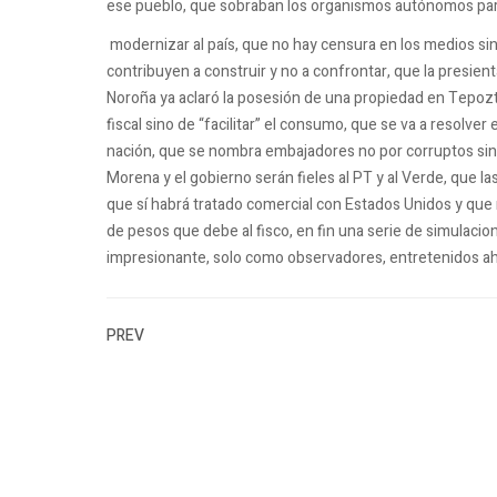
ese pueblo, que sobraban los organismos autónomos pa
modernizar al país, que no hay censura en los medios sin
contribuyen a construir y no a confrontar, que la presien
Noroña ya aclaró la posesión de una propiedad en Tepoztl
fiscal sino de “facilitar” el consumo, que se va a resolve
nación, que se nombra embajadores no por corruptos sino 
Morena y el gobierno serán fieles al PT y al Verde, que la
que sí habrá tratado comercial con Estados Unidos y que 
de pesos que debe al fisco, en fin una serie de simulacio
impresionante, solo como observadores, entretenidos aho
PREV