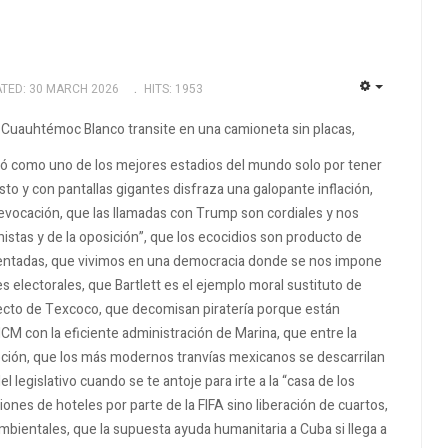
TED: 30 MARCH 2026
HITS: 1953
EMPTY
 Cuauhtémoc Blanco transite en una camioneta sin placas,
rmó como uno de los mejores estadios del mundo solo por tener
sto y con pantallas gigantes disfraza una galopante inflación,
 revocación, que las llamadas con Trump son cordiales y nos
stas y de la oposición”, que los ecocidios son producto de
frentadas, que vivimos en una democracia donde se nos impone
es electorales, que Bartlett es el ejemplo moral sustituto de
ecto de Texcoco, que decomisan piratería porque están
ICM con la eficiente administración de Marina, que entre la
pción, que los más modernos tranvías mexicanos se descarrilan
l legislativo cuando se te antoje para irte a la “casa de los
ones de hoteles por parte de la FIFA sino liberación de cuartos,
mbientales, que la supuesta ayuda humanitaria a Cuba si llega a