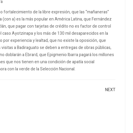
ra
o fortalecimiento de la libre expresión, que las “mañaneras”
ta (con a) es la más popular en América Latina, que Fernández
án, que pagar con tarjetas de crédito no es factor de control
r el caso Ayotzinapa y los más de 130 mil desaparecidos en la
por experiencia y lealtad, que no existe la oposición, que
s visitas a Badiraguato se deben a entregas de obras públicas,
no doblarán a Ebrard, que Epigmenio Ibarra pagará los millones
nes que nos tienen en una condición de apatía social
ra con la verde de la Selección Nacional.
NEXT