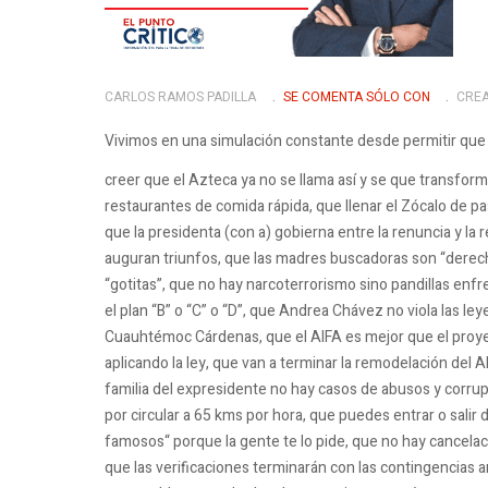
CARLOS RAMOS PADILLA
SE COMENTA SÓLO CON
CREA
Vivimos en una simulación constante desde permitir que
creer que el Azteca ya no se llama así y se que transfo
restaurantes de comida rápida, que llenar el Zócalo de pa
que la presidenta (con a) gobierna entre la renuncia y la
auguran triunfos, que las madres buscadoras son “derechi
“gotitas”, que no hay narcoterrorismo sino pandillas en
el plan “B” o “C” o “D”, que Andrea Chávez no viola las ley
Cuauhtémoc Cárdenas, que el AIFA es mejor que el proy
aplicando la ley, que van a terminar la remodelación del A
familia del expresidente no hay casos de abusos y corru
por circular a 65 kms por hora, que puedes entrar o salir de
famosos“ porque la gente te lo pide, que no hay cancelaci
que las verificaciones terminarán con las contingencias a