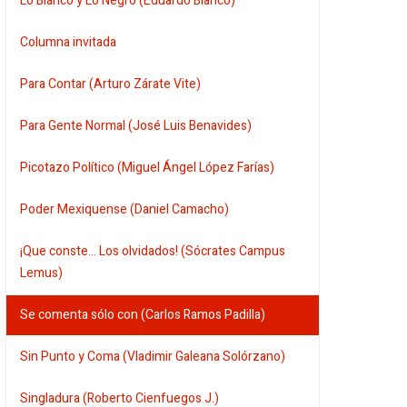
Lo Blanco y Lo Negro (Eduardo Blanco)
Columna invitada
Para Contar (Arturo Zárate Vite)
Para Gente Normal (José Luis Benavides)
Picotazo Político (Miguel Ángel López Farías)
Poder Mexiquense (Daniel Camacho)
¡Que conste... Los olvidados! (Sócrates Campus
Lemus)
Se comenta sólo con (Carlos Ramos Padilla)
Sin Punto y Coma (Vladimir Galeana Solórzano)
Singladura (Roberto Cienfuegos J.)