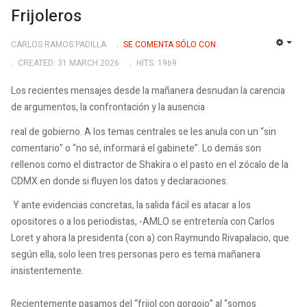
Frijoleros
CARLOS RAMOS PADILLA
SE COMENTA SÓLO CON
EMP
CREATED: 31 MARCH 2026
HITS: 1969
Los recientes mensajes desde la mañanera desnudan la carencia
de argumentos, la confrontación y la ausencia
real de gobierno. A los temas centrales se les anula con un “sin
comentario” o “no sé, informará el gabinete”. Lo demás son
rellenos como el distractor de Shakira o el pasto en el zócalo de la
CDMX en donde si fluyen los datos y declaraciones.
Y ante evidencias concretas, la salida fácil es atacar a los
opositores o a los periodistas, -AMLO se entretenía con Carlos
Loret y ahora la presidenta (con a) con Raymundo Rivapalacio, que
según ella, solo leen tres personas pero es tema mañanera
insistentemente.
Recientemente pasamos del “frijol con gorgojo” al “somos