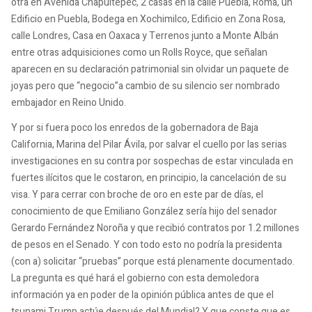
otra en Avenida Chapultepec, 2 casas en la calle Puebla, Roma, un
Edificio en Puebla, Bodega en Xochimilco, Edificio en Zona Rosa,
calle Londres, Casa en Oaxaca y Terrenos junto a Monte Albán
entre otras adquisiciones como un Rolls Royce, que señalan
aparecen en su declaración patrimonial sin olvidar un paquete de
joyas pero que “negocio”a cambio de su silencio ser nombrado
embajador en Reino Unido.
Y por si fuera poco los enredos de la gobernadora de Baja
California, Marina del Pilar Ávila, por salvar el cuello por las serias
investigaciones en su contra por sospechas de estar vinculada en
fuertes ilícitos que le costaron, en principio, la cancelación de su
visa. Y para cerrar con broche de oro en este par de días, el
conocimiento de que Emiliano González sería hijo del senador
Gerardo Fernández Noroña y que recibió contratos por 1.2 millones
de pesos en el Senado. Y con todo esto no podría la presidenta
(con a) solicitar “pruebas” porque está plenamente documentado.
La pregunta es qué hará el gobierno con esta demoledora
información ya en poder de la opinión pública antes de que el
tsunami Trump actúe después del Mundial? Y que conste que es