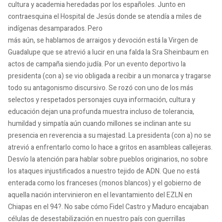
cultura y academia heredadas por los españoles. Junto en
contraesquina el Hospital de Jesús donde se atendía a miles de
indígenas desamparados. Pero
más aún, se hablamos de arraigos y devoción está la Virgen de
Guadalupe que se atrevió a lucir en una falda la Sra Sheinbaum en
actos de campaña siendo judía. Por un evento deportivo la
presidenta (con a) se vio obligada a recibir a un monarca y tragarse
todo su antagonismo discursivo. Se rozó con uno de los más
selectos y respetados personajes cuya información, cultura y
educación dejan una profunda muestra incluso de tolerancia,
humildad y simpatía aún cuando millones se inclinan ante su
presencia en reverencia a su majestad. La presidenta (con a) no se
atrevió a enfrentarlo como lo hace a gritos en asambleas callejeras.
Desvío la atención para hablar sobre pueblos originarios, no sobre
los ataques injustificados a nuestro tejido de ADN. Que no está
enterada como los franceses (monos blancos) y el gobierno de
aquella nación intervinieron en el levantamiento del EZLN en
Chiapas en el 94?. No sabe cómo Fidel Castro y Maduro encajaban
células de desestabilización en nuestro país con guerrillas