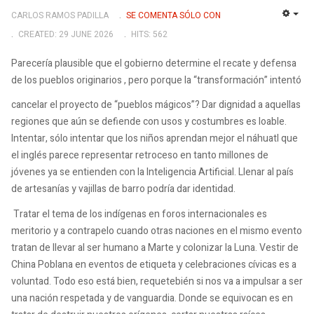
CARLOS RAMOS PADILLA
SE COMENTA SÓLO CON
EMP
CREATED: 29 JUNE 2026
HITS: 562
Parecería plausible que el gobierno determine el recate y defensa
de los pueblos originarios , pero porque la “transformación” intentó
cancelar el proyecto de “pueblos mágicos”? Dar dignidad a aquellas
regiones que aún se defiende con usos y costumbres es loable.
Intentar, sólo intentar que los niños aprendan mejor el náhuatl que
el inglés parece representar retroceso en tanto millones de
jóvenes ya se entienden con la Inteligencia Artificial. Llenar al país
de artesanías y vajillas de barro podría dar identidad.
Tratar el tema de los indígenas en foros internacionales es
meritorio y a contrapelo cuando otras naciones en el mismo evento
tratan de llevar al ser humano a Marte y colonizar la Luna. Vestir de
China Poblana en eventos de etiqueta y celebraciones cívicas es a
voluntad. Todo eso está bien, requetebién si nos va a impulsar a ser
una nación respetada y de vanguardia. Donde se equivocan es en